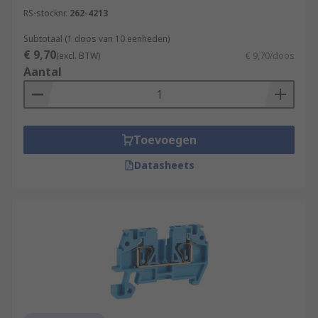
RS-stocknr.
262-4213
Subtotaal (1 doos van 10 eenheden)
€ 9,70
(excl. BTW)
€ 9,70/doos
Aantal
Toevoegen
Datasheets