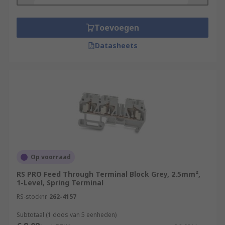
overcurrent than non-fused DIN rail terminals.
They are usually used to protect sensors and
Toevoegen
relays.
Datasheets
However, both fused and non-fused can be used
for applications such as:
Energy managementPower
suppliesLighting
controllersTelecommunicationsBuilding
management systemsIndustrial and civil
electrical installationsHeating and air
conditioning controls
Op voorraad
RS PRO Feed Through Terminal Block Grey, 2.5mm²,
1-Level, Spring Terminal
RS-stocknr.
262-4157
Subtotaal (1 doos van 5 eenheden)