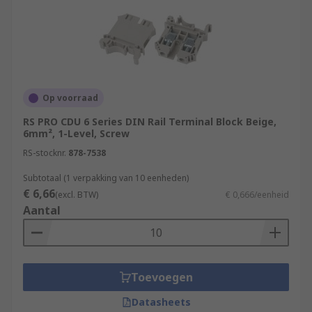
Op voorraad
RS PRO CDU 6 Series DIN Rail Terminal Block Beige,
6mm², 1-Level, Screw
RS-stocknr.
878-7538
Subtotaal (1 verpakking van 10 eenheden)
€ 6,66
(excl. BTW)
€ 0,666/eenheid
Aantal
Toevoegen
Datasheets