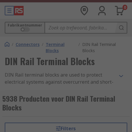
0
Fabrikantnummer
/
Connectors
/
Terminal
/
DIN Rail Terminal
Blocks
Blocks
DIN Rail Terminal Blocks
DIN Rail terminal blocks are used to protect
electrical systems against overcurrent and short-
circuiting. They clip on to a DIN rail, which is a
standard-size metal rail on to which terminals
5938 Producten voor DIN Rail Terminal
are mounted in a control cabinet. You can find out
Blocks
more in our complete
guide to DIN rail terminal
blocks
.
Filters
How do DIN rail terminal blocks work?