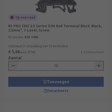
Op voorraad
RS PRO CDU 2.5 Series DIN Rail Terminal Block Black,
2.5mm², 1-Level, Screw
RS-stocknr.
878-7496
Subtotaal (1 verpakking van 10 eenheden)
€ 5,66
(excl. BTW)
€ 0,566/eenheid
Aantal
Toevoegen
Datasheets