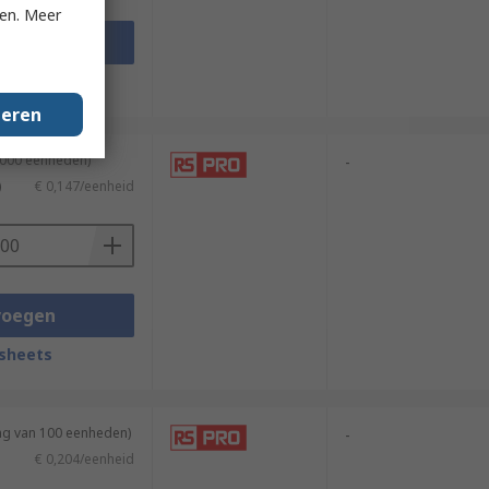
ken. Meer
voegen
sheets
geren
1000 eenheden)
-
)
€ 0,147/eenheid
voegen
sheets
ing van 100 eenheden)
-
€ 0,204/eenheid