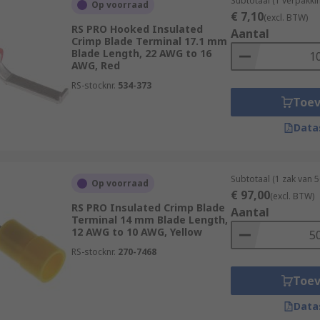
Subtotaal (1 verpakk
Op voorraad
€ 7,10
(excl. BTW)
RS PRO Hooked Insulated
Aantal
Crimp Blade Terminal 17.1 mm
Blade Length, 22 AWG to 16
AWG, Red
RS-stocknr.
534-373
Toe
Data
Subtotaal (1 zak van 
Op voorraad
€ 97,00
(excl. BTW)
RS PRO Insulated Crimp Blade
Aantal
Terminal 14 mm Blade Length,
12 AWG to 10 AWG, Yellow
RS-stocknr.
270-7468
Toe
Data