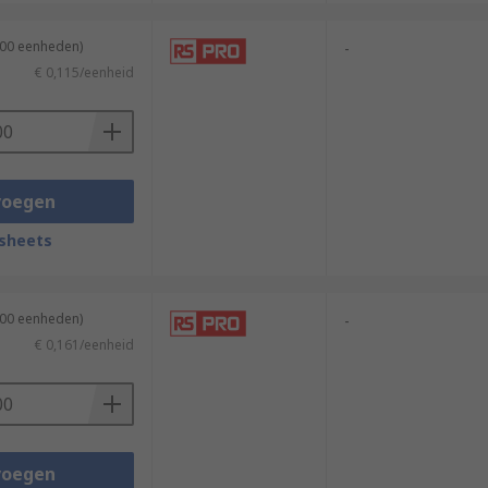
100 eenheden)
-
€ 0,115/eenheid
voegen
sheets
500 eenheden)
-
€ 0,161/eenheid
voegen