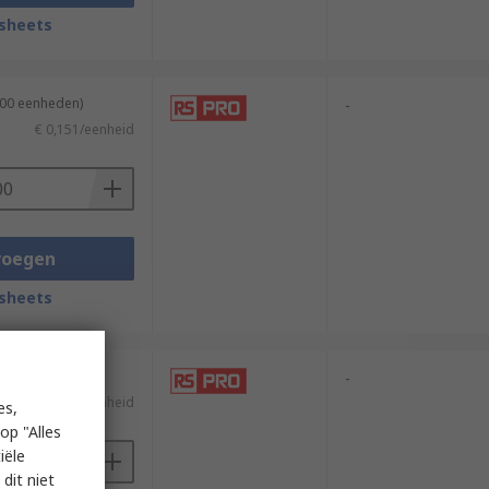
sheets
500 eenheden)
-
€ 0,151/eenheid
voegen
sheets
100 eenheden)
-
€ 0,08/eenheid
es,
op "Alles
iële
dit niet