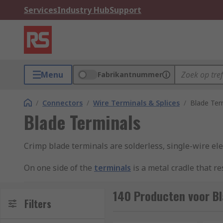
Services
Industry Hub
Support
Menu
Fabrikantnummer
/
Connectors
/
Wire Terminals & Splices
/
Blade Ter
Blade Terminals
Crimp blade terminals are solderless, single-wire ele
On one side of the
terminals
is a metal cradle that r
that's attached to a power source. The wires are cold
140 Producten voor Bl
What are crimp blade terminals used for?
Filters