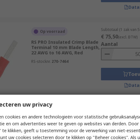
Data
Subtotaal (1 zak van 
Op voorraad
€ 75,50
(excl. BTW)
RS PRO Insulated Crimp Blade
Aantal
Terminal 10 mm Blade Length,
22 AWG to 16 AWG, Red
RS-stocknr.
270-7464
Toe
Data
ecteren uw privacy
Subtotaal (1 zak van 
Op voorraad
€ 8,00
(excl. BTW)
n cookies en andere technologieën voor statistische gebruiksanalys
RS PRO Insulated Crimp Blade
Aantal
tie en om advertenties weer te geven op websites van derden. Door 
Terminal 13 mm Blade Length,
 te klikken, geeft u toestemming voor de verwerking van niet-essent
16 AWG to 14 AWG, Blue
kunt uw cookies selecteren door te klikken op "Beheer cookies". Als u 
RS-stocknr.
178-7251