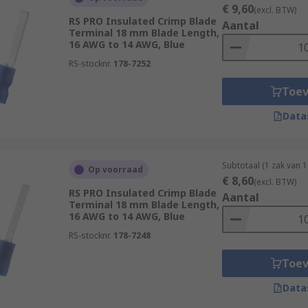
€ 9,60
(excl. BTW)
RS PRO Insulated Crimp Blade
Aantal
Terminal 18 mm Blade Length,
16 AWG to 14 AWG, Blue
RS-stocknr.
178-7252
Toe
Data
Subtotaal (1 zak van 
Op voorraad
€ 8,60
(excl. BTW)
RS PRO Insulated Crimp Blade
Aantal
Terminal 18 mm Blade Length,
16 AWG to 14 AWG, Blue
RS-stocknr.
178-7248
Toe
Data