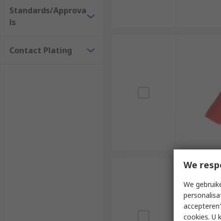
Standards/Approva
ls
Contact Plating
We resp
We gebruike
personalisa
accepteren"
cookies. U 