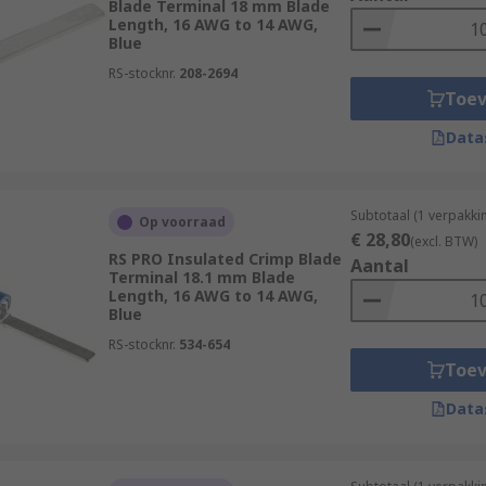
Blade Terminal 18 mm Blade
Length, 16 AWG to 14 AWG,
Blue
RS-stocknr.
208-2694
Toe
Data
Subtotaal (1 verpakk
Op voorraad
€ 28,80
(excl. BTW)
RS PRO Insulated Crimp Blade
Aantal
Terminal 18.1 mm Blade
Length, 16 AWG to 14 AWG,
Blue
RS-stocknr.
534-654
Toe
Data