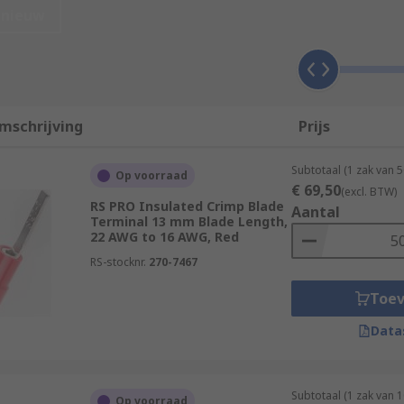
 and other fixtures around the home.
nieuw
protection against corrosion because oxygen and moisture c
mschrijving
Prijs
 is more mechanically robust.
 crimped, which offers versatility for a wide range of applic
Subtotaal (1 zak van 
Op voorraad
€ 69,50
(excl. BTW)
RS PRO Insulated Crimp Blade
Aantal
Terminal 13 mm Blade Length,
22 AWG to 16 AWG, Red
e from PVC. The conductor strands are completely inserted i
RS-stocknr.
270-7467
als come without sleeves and are mainly used for printed ci
Toe
Data
Subtotaal (1 zak van 
Op voorraad