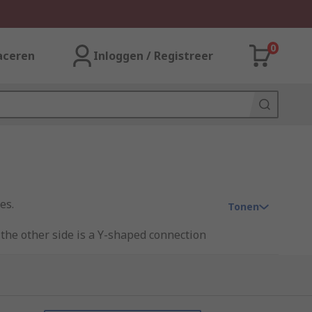
0
aceren
Inloggen / Registreer
es.
Tonen
 the other side is a Y-shaped connection
ool.