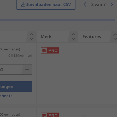
Downloaden naar CSV
2
van
7
annot reach the metal parts of the
Merk
Features
ations.
500 eenheden)
-
€ 0,139/eenheid
nto the crimp barrel, which prevents
rcuit boards.
voegen
sheets
100 eenheden)
-