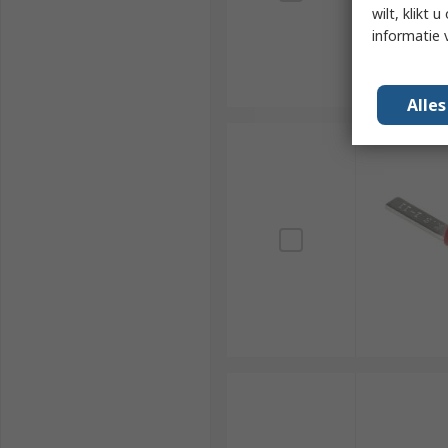
wilt, klikt
informatie 
Alle