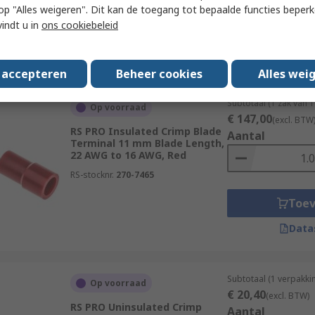
 u op "Alles weigeren". Dit kan de toegang tot bepaalde functies beper
vindt u in
ons cookiebeleid
Toe
Data
s accepteren
Beheer cookies
Alles wei
Subtotaal (1 zak van 
Op voorraad
€ 147,00
(excl. BTW
RS PRO Insulated Crimp Blade
Aantal
Terminal 11 mm Blade Length,
22 AWG to 16 AWG, Red
RS-stocknr.
270-7465
Toe
Data
Subtotaal (1 verpakk
Op voorraad
€ 20,40
(excl. BTW)
RS PRO Uninsulated Crimp
Aantal