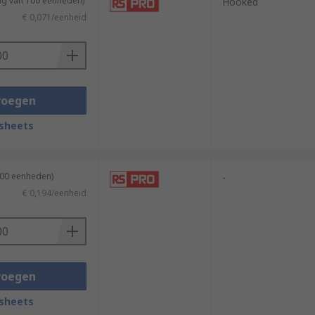
ing van 100 eenheden)
Hooked
€ 0,071/eenheid
voegen
sheets
500 eenheden)
-
€ 0,194/eenheid
voegen
sheets