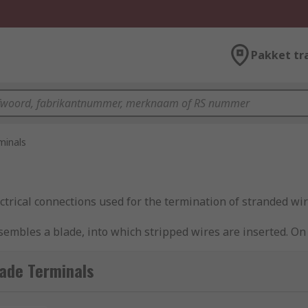
Pakket tr
minals
ctrical connections used for the termination of stranded wir
esembles a blade, into which stripped wires are inserted. On
-welded to the crimp blade terminals using a special crimp t
ade Terminals