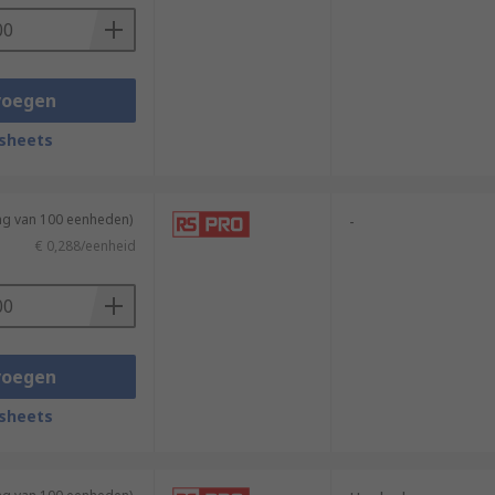
voegen
sheets
ing van 100 eenheden)
-
€ 0,288/eenheid
voegen
sheets