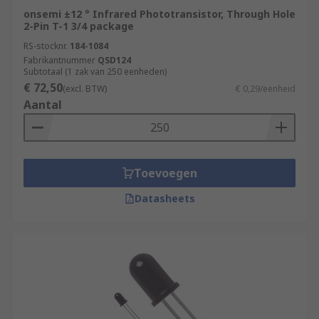
onsemi ±12 ° Infrared Phototransistor, Through Hole
2-Pin T-1 3/4 package
RS-stocknr.
184-1084
Fabrikantnummer
QSD124
Subtotaal (1 zak van 250 eenheden)
€ 72,50
(excl. BTW)
€ 0,29/eenheid
Aantal
Toevoegen
Datasheets