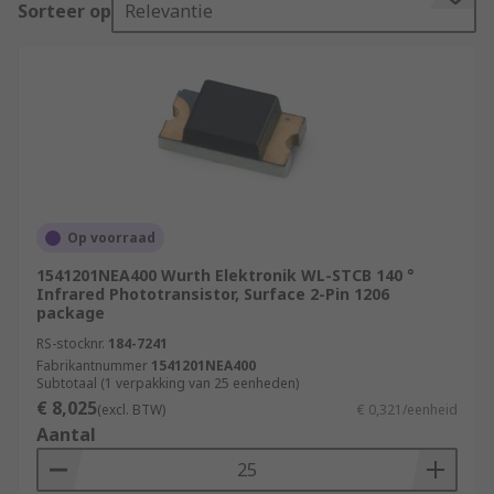
Sorteer op
Relevantie
Once detection of light such as IR (infrared),
visible light or UV (Ultraviolet) is successful, the
device will alter a current flowing between an
emitter and collector, depending on the light and
level of intensity it receives.
Features and Benefits
•Reflow surface-mounting support
Op voorraad
1541201NEA400 Wurth Elektronik WL-STCB 140 °
•Small, ultra-thin
Infrared Phototransistor, Surface 2-Pin 1206
package
•High sensitivity
RS-stocknr.
184-7241
Fabrikantnummer
1541201NEA400
•Electromagnetic noise resistance
Subtotaal (1 verpakking van 25 eenheden)
€ 8,025
(excl. BTW)
€ 0,321/eenheid
•High linearity
Aantal
•Produce a higher current than photodiodes