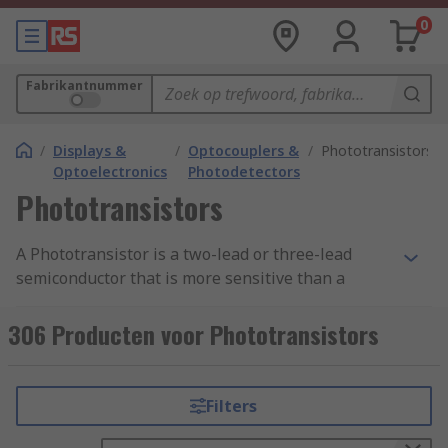
0
Fabrikantnummer
/
Displays &
/
Optocouplers &
/
Phototransistors
Optoelectronics
Photodetectors
Phototransistors
A Phototransistor is a two-lead or three-lead
semiconductor that is more sensitive than a
photodiode. It senses light levels and uses them
to alter currents to create an electrical signal.
306 Producten voor Phototransistors
The bipolar semiconductor is can be made from
silicon or another semi-conductive material.
Filters
How do Phototransistors work?