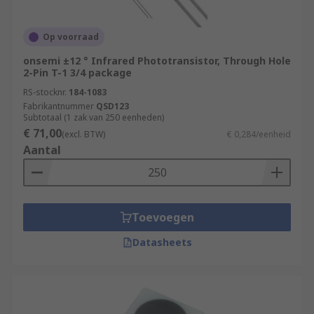
Op voorraad
onsemi ±12 ° Infrared Phototransistor, Through Hole
2-Pin T-1 3/4 package
RS-stocknr.
184-1083
Fabrikantnummer
QSD123
Subtotaal (1 zak van 250 eenheden)
€ 71,00
(excl. BTW)
€ 0,284/eenheid
Aantal
Toevoegen
Datasheets