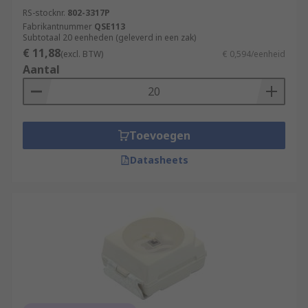
RS-stocknr.
802-3317P
Fabrikantnummer
QSE113
Subtotaal 20 eenheden (geleverd in een zak)
€ 11,88
(excl. BTW)
€ 0,594/eenheid
Aantal
Toevoegen
Datasheets