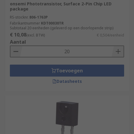
onsemi Phototransistor, Surface 2-Pin Chip LED
package
RS-stocknr.
806-1763P
Fabrikantnummer
KDT00030TR
Subtotaal 20 eenheden (geleverd op een doorlopende strip)
€ 10,08
(excl. BTW)
€ 0,504/eenheid
Aantal
Toevoegen
Datasheets