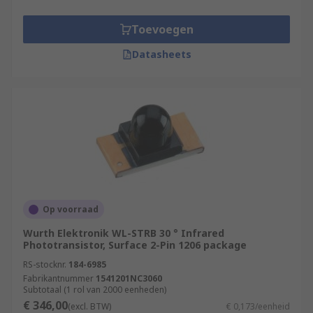
Where might I use a Phototransistor?
Toevoegen
A photo transistor can be used in many different
Datasheets
devices and applications such as:
• Photo interrupters
• Industrial electronics
• Human detection devices
• TV
Op voorraad
• Air conditioning
Wurth Elektronik WL-STRB 30 ° Infrared
Phototransistor, Surface 2-Pin 1206 package
• Digital photo-frames
RS-stocknr.
184-6985
Fabrikantnummer
1541201NC3060
• PCs or Laptops
Subtotaal (1 rol van 2000 eenheden)
€ 346,00
(excl. BTW)
€ 0,173/eenheid