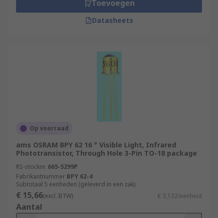
Toevoegen
Datasheets
Op voorraad
ams OSRAM BPY 62 16 ° Visible Light, Infrared
Phototransistor, Through Hole 3-Pin TO-18 package
RS-stocknr.
665-5299P
Fabrikantnummer
BPY 62-4
Subtotaal 5 eenheden (geleverd in een zak)
€ 15,66
(excl. BTW)
€ 3,132/eenheid
Aantal