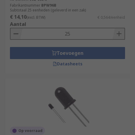
Fabrikantnummer
BPW96B
Subtotaal 25 eenheden (geleverd in een zak)
€ 14,10
(excl. BTW)
€ 0,564/eenheid
Aantal
Toevoegen
Datasheets
Op voorraad