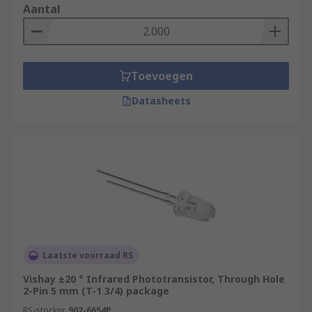
• Automatic switches (lighting equipment)
Aantal
• IP cameras
• Security devices
Toevoegen
• Home electronics
Datasheets
Laatste voorraad RS
Vishay ±20 ° Infrared Phototransistor, Through Hole
2-Pin 5 mm (T-1 3/4) package
RS-stocknr.
902-6654P