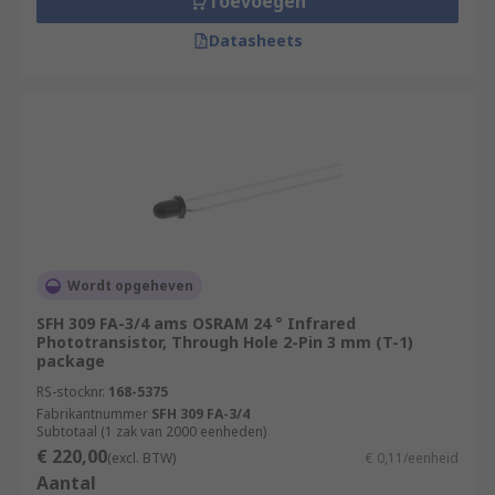
Toevoegen
Datasheets
Wordt opgeheven
SFH 309 FA-3/4 ams OSRAM 24 ° Infrared
Phototransistor, Through Hole 2-Pin 3 mm (T-1)
package
RS-stocknr.
168-5375
Fabrikantnummer
SFH 309 FA-3/4
Subtotaal (1 zak van 2000 eenheden)
€ 220,00
(excl. BTW)
€ 0,11/eenheid
Aantal