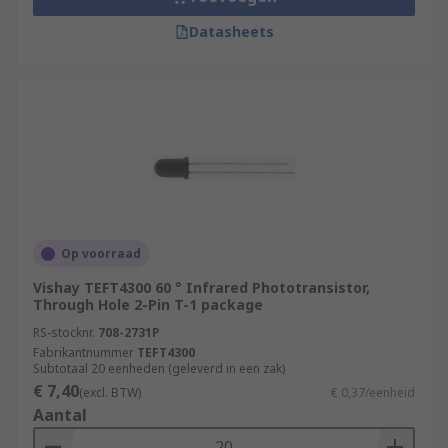
Datasheets
Op voorraad
Vishay TEFT4300 60 ° Infrared Phototransistor,
Through Hole 2-Pin T-1 package
RS-stocknr.
708-2731P
Fabrikantnummer
TEFT4300
Subtotaal 20 eenheden (geleverd in een zak)
€ 7,40
(excl. BTW)
€ 0,37/eenheid
Aantal