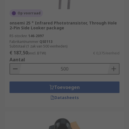
Op voorraad
onsemi 25 ° Infrared Phototransistor, Through Hole
2-Pin Side Looker package
RS-stocknr.
146-2097
Fabrikantnummer
QSE113
Subtotaal (1 zak van 500 eenheden)
€ 187,50
(excl. BTW)
€ 0,375/eenheid
Aantal
Toevoegen
Datasheets