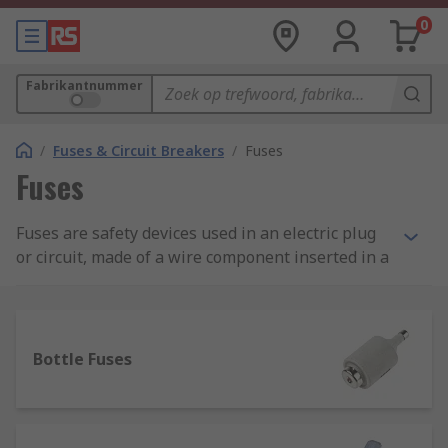
0
Fabrikantnummer
/
Fuses & Circuit Breakers
/
Fuses
Fuses
Fuses are safety devices used in an electric plug
or circuit, made of a wire component inserted in a
non-combustible housing. Their function is to
prevent the damages induced by an overflow of
electrical current, by overheating and melting the
wire inserted in the housing whenever there is a
Bottle Fuses
fault, consequently interrupting the electrical
flow.