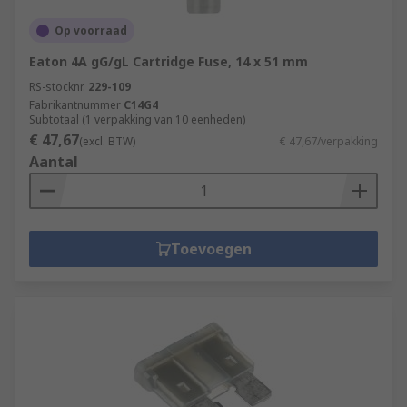
Op voorraad
Eaton 4A gG/gL Cartridge Fuse, 14 x 51 mm
RS-stocknr.
229-109
Fabrikantnummer
C14G4
Subtotaal (1 verpakking van 10 eenheden)
€ 47,67
(excl. BTW)
€ 47,67/verpakking
Aantal
Toevoegen