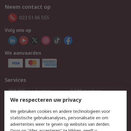
Neem contact op
023 51 66 555
Volg ons op
We aanvaarden
Services
750.000 producten
2.500 merken
Bestellen
Inkoopoplossingen
We respecteren uw privacy
Retouren
Technisch advies
We gebruiken cookies en andere technologieën voor
Track & Trace
statistische gebruiksanalyses, personalisatie en om
advertenties weer te geven op websites van derden.
Wettelijk
Door op "Alles accepteren" te klikken, geeft u