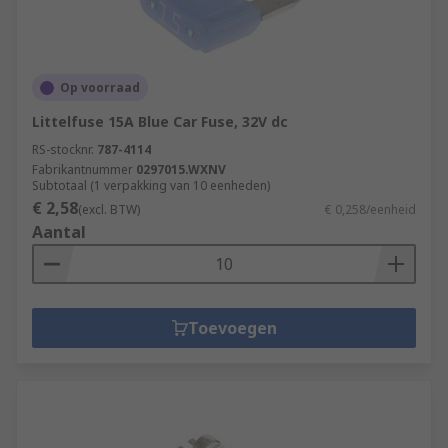
Op voorraad
Littelfuse 15A Blue Car Fuse, 32V dc
RS-stocknr.
787-4114
Fabrikantnummer
0297015.WXNV
Subtotaal (1 verpakking van 10 eenheden)
€ 2,58
(excl. BTW)
€ 0,258/eenheid
Aantal
Toevoegen