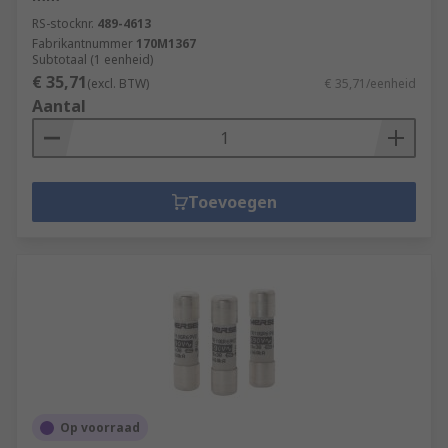
uses beyond industrial appliances, such as the
RS-stocknr.
489-4613
fuse kits
available from the RS Pro range.
Fabrikantnummer
170M1367
Subtotaal (1 eenheid)
€ 35,71
(excl. BTW)
€ 35,71/eenheid
Aantal
Toevoegen
Op voorraad