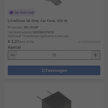
Op voorraad
Littelfuse 2A Grey Car Fuse, 32V dc
RS-stocknr.
787-4126P
Fabrikantnummer
0287002.PXCN
Subtotaal 10 eenheden (geleverd in een zak)
€ 3,27
(excl. BTW)
€ 0,327/eenheid
Aantal
Toevoegen