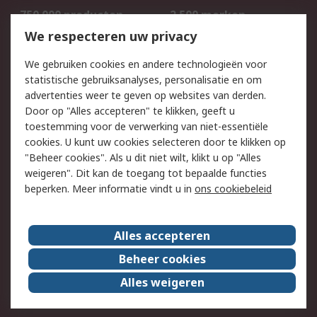
750.000 producten
2.500 merken
Bestellen
Inkoopoplossingen
We respecteren uw privacy
Retouren
Technisch advies
We gebruiken cookies en andere technologieën voor
Track & Trace
statistische gebruiksanalyses, personalisatie en om
advertenties weer te geven op websites van derden.
Wettelijk
Door op "Alles accepteren" te klikken, geeft u
toestemming voor de verwerking van niet-essentiële
Cookiebeleid
Email veiligheid
cookies. U kunt uw cookies selecteren door te klikken op
Privacybeleid
Websitevoorwaarden
"Beheer cookies". Als u dit niet wilt, klikt u op "Alles
weigeren". Dit kan de toegang tot bepaalde functies
Algemene
beperken. Meer informatie vindt u in
ons cookiebeleid
verkoopvoorwaarden
Over RS
Alles accepteren
RS Group
Over ons
Beheer cookies
RS wereldwijd
Werken bij RS
Alles weigeren
ESG