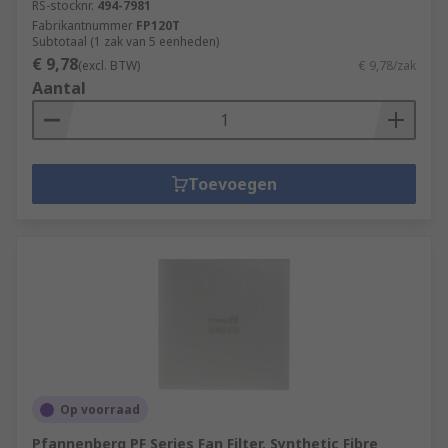
RS-stocknr.
494-7981
Fabrikantnummer
FP120T
Subtotaal (1 zak van 5 eenheden)
€ 9,78
(excl. BTW)
€ 9,78/zak
Aantal
Toevoegen
Op voorraad
Pfannenberg PF Series Fan Filter, Synthetic Fibre