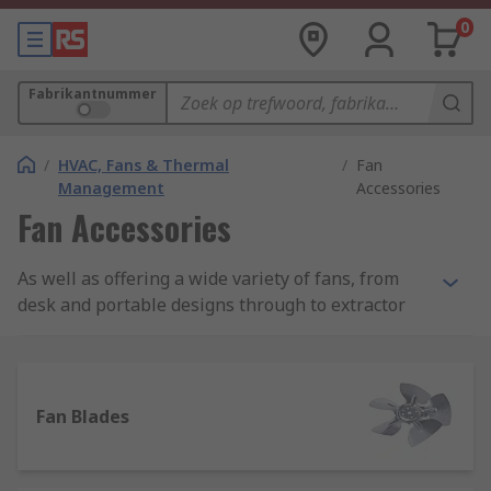
0
Fabrikantnummer
/
HVAC, Fans & Thermal
/
Fan
Management
Accessories
Fan Accessories
As well as offering a wide variety of fans, from
desk and portable designs through to extractor
and centrifugal models, we have a great selection
of parts and accessories to help enhance the
functionality and efficiency of these products
Fan Blades
Choose from hundreds of items in our range,
many from industry-leading brands including
ebm-papst, Schneider Electric, Vent-Axia, plus