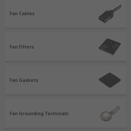
our high-quality own brand RS PRO.
Fan Cables
Fan accessories and equipment
Browse our great selection of accessories and
replacement parts to find the best solution for all
Fan Filters
types of fans, including the ones in our range:
Axial
Ceiling
Centrifugal
Fan Gaskets
Desk and portable
Duct
Enclosure fan modules
Fan Grounding Terminals
Extractor
Fan kits