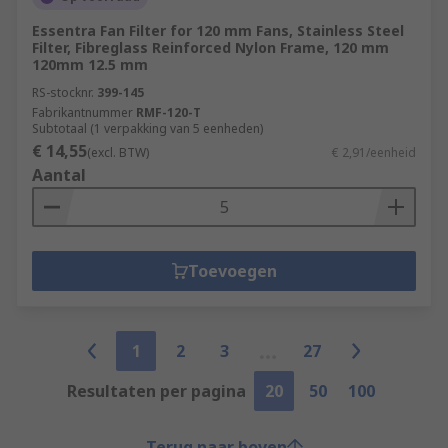
Essentra Fan Filter for 120 mm Fans, Stainless Steel
Filter, Fibreglass Reinforced Nylon Frame, 120 mm
120mm 12.5 mm
RS-stocknr.
399-145
Fabrikantnummer
RMF-120-T
Subtotaal (1 verpakking van 5 eenheden)
€ 14,55
(excl. BTW)
€ 2,91/eenheid
Aantal
Toevoegen
1
2
3
27
Resultaten per pagina
20
50
100
Terug naar boven