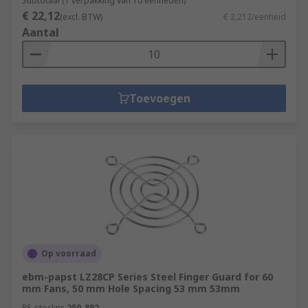
Subtotaal (1 verpakking van 10 eenheden)
€ 22,12
(excl. BTW)
€ 2,212/eenheid
Aantal
Toevoegen
Op voorraad
ebm-papst LZ28CP Series Steel Finger Guard for 60
mm Fans, 50 mm Hole Spacing 53 mm 53mm
RS-stocknr.
250-892