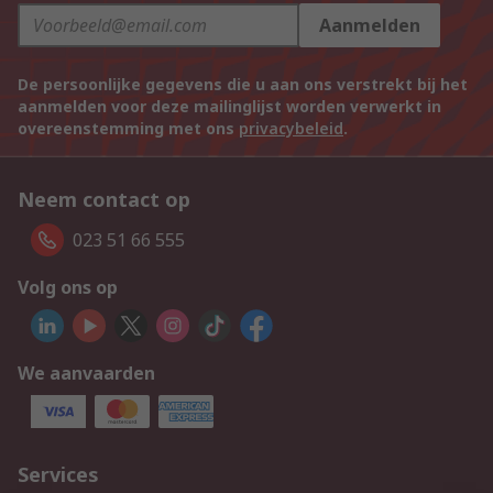
Aanmelden
De persoonlijke gegevens die u aan ons verstrekt bij het
aanmelden voor deze mailinglijst worden verwerkt in
overeenstemming met ons
privacybeleid
.
Neem contact op
023 51 66 555
Volg ons op
We aanvaarden
Services