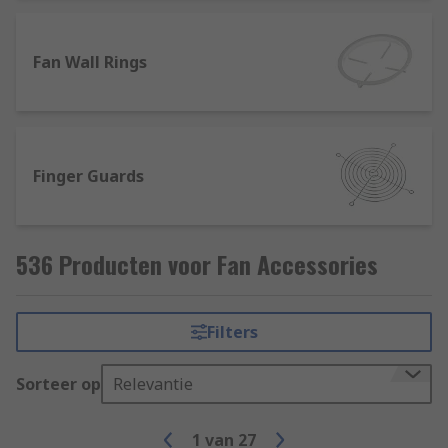
Or for help with positioning and securing fans,
browse our selection of brackets and mountings,
Fan Wall Rings
which enable them to be positioned safely while
providing optimum levels of cooling. Plus, the
gaskets in our range are designed to offer
excellent noise and vibration insulation,
alongside preventing air leakage.
Finger Guards
536 Producten voor Fan Accessories
Filters
Sorteer op
Relevantie
1
van
27