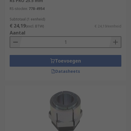
RS PRO 25.5 mm
RS-stocknr.
778-4954
Subtotaal (1 eenheid)
€ 24,19
(excl. BTW)
€ 24,19/eenheid
Aantal
Toevoegen
Datasheets