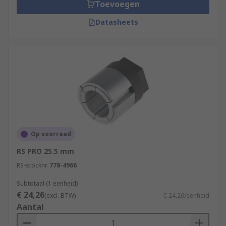
machining costs and a backlash free connection
Toevoegen
without wear or corrosion damage.
Datasheets
Op voorraad
RS PRO 25.5 mm
RS-stocknr.
778-4966
Subtotaal (1 eenheid)
€ 24,26
(excl. BTW)
€ 24,26/eenheid
Aantal