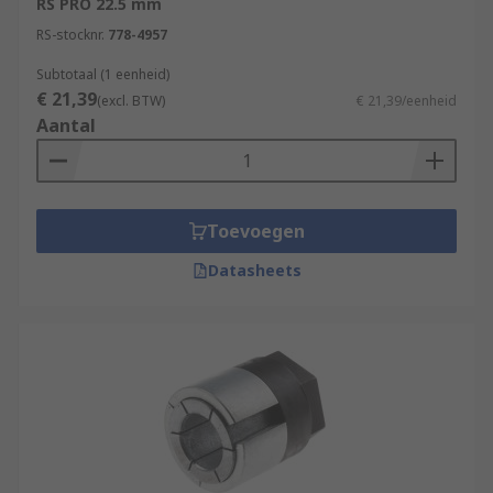
RS PRO 22.5 mm
RS-stocknr.
778-4957
Subtotaal (1 eenheid)
€ 21,39
(excl. BTW)
€ 21,39/eenheid
Aantal
Toevoegen
Datasheets