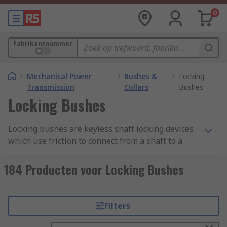
0
Fabrikantnummer
/
Mechanical Power
/
Bushes &
/
Locking
Transmission
Collars
Bushes
Locking Bushes
Locking bushes are keyless shaft locking devices
which use friction to connect from a shaft to a
hub. They are designed for ultra fast mounting of
several elements such as gears, pulleys, and
184 Producten voor Locking Bushes
sprockets
.
How do locking bushes work?
Filters
There are two main types of locking bushes