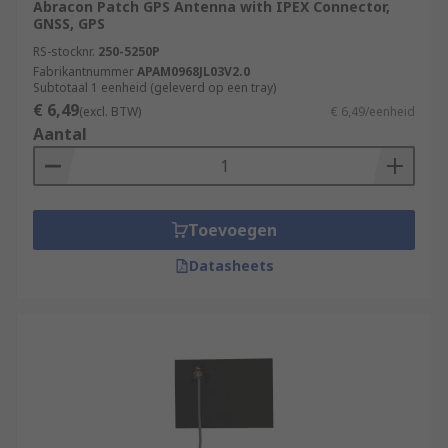
Abracon Patch GPS Antenna with IPEX Connector,
GNSS, GPS
RS-stocknr.
250-5250P
Fabrikantnummer
APAM0968JL03V2.0
Subtotaal 1 eenheid (geleverd op een tray)
€ 6,49
(excl. BTW)
€ 6,49/eenheid
Aantal
Toevoegen
Datasheets