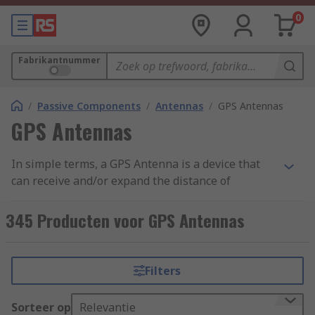
0
Fabrikantnummer
/
Passive Components
/
Antennas
/
GPS Antennas
GPS Antennas
In simple terms, a GPS Antenna is a device that
can receive and/or expand the distance of
radiofrequency (RF) signals which come from
distant GPS satellites. These GPS Antennas
345 Producten voor GPS Antennas
cleverly convert RF signals into electronic signals
so they can be picked up by and used by GPS
Receivers.
Filters
Here at RS we stock a wide range of GPS
Sorteer op
Relevantie
Antennas that are manufactured by market-