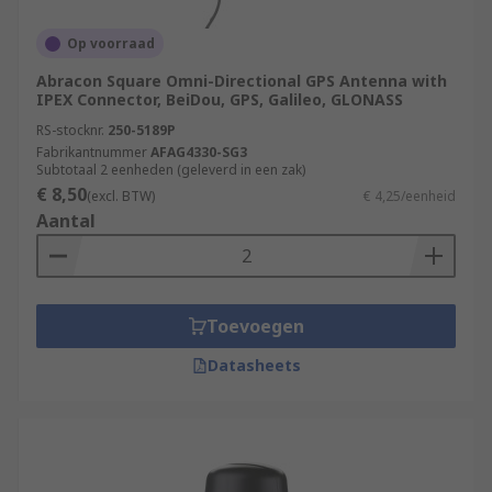
Op voorraad
Abracon Square Omni-Directional GPS Antenna with
IPEX Connector, BeiDou, GPS, Galileo, GLONASS
RS-stocknr.
250-5189P
Fabrikantnummer
AFAG4330-SG3
Subtotaal 2 eenheden (geleverd in een zak)
€ 8,50
(excl. BTW)
€ 4,25/eenheid
Aantal
Toevoegen
Datasheets