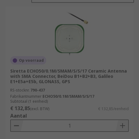
leading brands such as CTi, Molex, Siretta and
more; all fit for purpose and ready for customer
use.
Types of GPS Antenna
There are four main types of GPS Antenna; which
all can be useful in their own ways:
Op voorraad
Siretta ECHO50/0.1M/SMAM/S/S/17 Ceramic Antenna
An
Internal GPS Antenna
is an antenna
with SMA Connector, BeiDou B1+B2+B3, Galileo
that is mounted within a device. For
E1+E5a+E5b, GLONASS, GPS
example, internal antennas can receive a
RS-stocknr.
790-437
GPS signal through various barriers.
Fabrikantnummer
ECHO50/0.1M/SMAM/S/S/17
Subtotaal (1 eenheid)
An
External GPS Antenna
is an antenna
€ 132,85
(excl. BTW)
€ 132,85/eenheid
that is mounted in a remote location
Aantal
separate from the device. For example, if the
device being used will be mounted in a
location where it cannot acquire a GPS