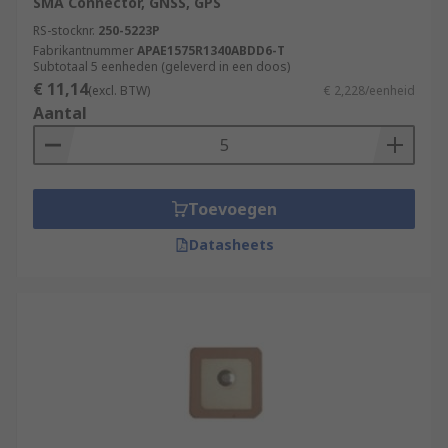
SMA Connector, GNSS, GPS
RS-stocknr.
250-5223P
Fabrikantnummer
APAE1575R1340ABDD6-T
Subtotaal 5 eenheden (geleverd in een doos)
€ 11,14
(excl. BTW)
€ 2,228/eenheid
Aantal
Toevoegen
Datasheets