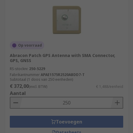
Op voorraad
Abracon Patch GPS Antenna with SMA Connector,
GPS, GNSS
RS-stocknr.
250-5229
Fabrikantnummer
APAE1575R2520ABDD7-T
Subtotaal (1 doos van 250 eenheden)
€ 372,00
(excl. BTW)
€ 1,488/eenheid
Aantal
Toevoegen
Datasheets