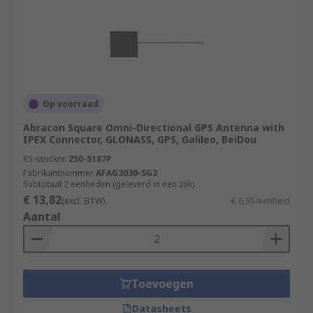
Op voorraad
Abracon Square Omni-Directional GPS Antenna with
IPEX Connector, GLONASS, GPS, Galileo, BeiDou
RS-stocknr.
250-5187P
Fabrikantnummer
AFAG3030-SG3
Subtotaal 2 eenheden (geleverd in een zak)
€ 13,82
(excl. BTW)
€ 6,91/eenheid
Aantal
Toevoegen
Datasheets