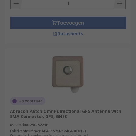
Toevoegen
Datasheets
Op voorraad
Abracon Patch Omni-Directional GPS Antenna with
SMA Connector, GPS, GNSS
RS-stocknr.
250-5221P
Fabrikantnummer
APAE1575R1240ABDD1-T
Subtotaal 5 eenheden (geleverd in een doos)