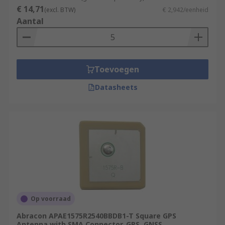
€ 14,71
(excl. BTW)
€ 2,942/eenheid
Aantal
Toevoegen
Datasheets
Op voorraad
Abracon APAE1575R2540BBDB1-T Square GPS
Antenna with SMA Connector, GPS, GNSS