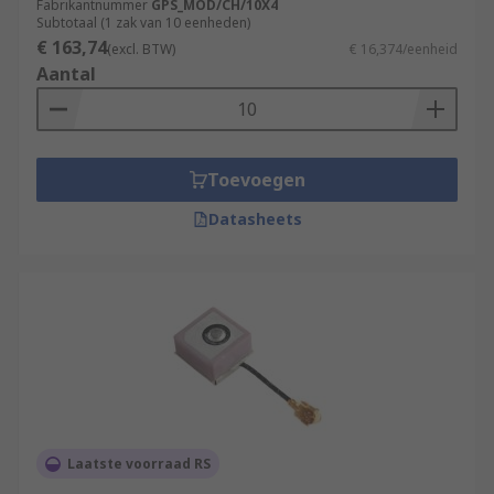
Fabrikantnummer
GPS_MOD/CH/10X4
Subtotaal (1 zak van 10 eenheden)
€ 163,74
(excl. BTW)
€ 16,374/eenheid
Aantal
Toevoegen
Datasheets
Laatste voorraad RS