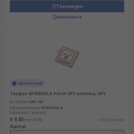
signal, then an External GPS Antenna
Toevoegen
should be used.
Datasheets
Passive Antennas
will acquire GPS signals,
then send them to GPS navigation units.
Active Antennas
come with powerful
amplifiers that permit them to pick signals
from longer distances. In fact, the signals
received by these amplified antennas are
much stronger than the GPS device.
Op voorraad
Taoglas GPSFB356.A Patch GPS Antenna, GPS
RS-stocknr.
690-787
Fabrikantnummer
GPSFB356.A
Subtotaal (1 eenheid)
€ 9,85
(excl. BTW)
€ 9,85/eenheid
Aantal