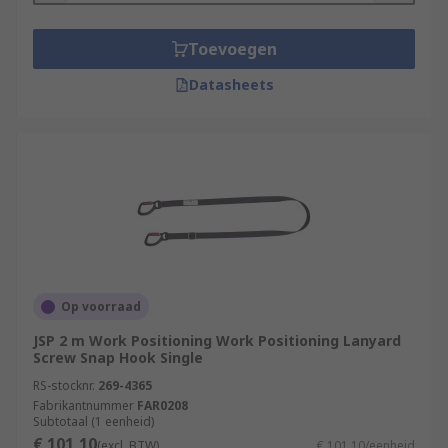
Toevoegen
Datasheets
Op voorraad
JSP 2 m Work Positioning Work Positioning Lanyard
Screw Snap Hook Single
RS-stocknr.
269-4365
Fabrikantnummer
FAR0208
Subtotaal (1 eenheid)
€ 101,10
(excl. BTW)
€ 101,10/eenheid