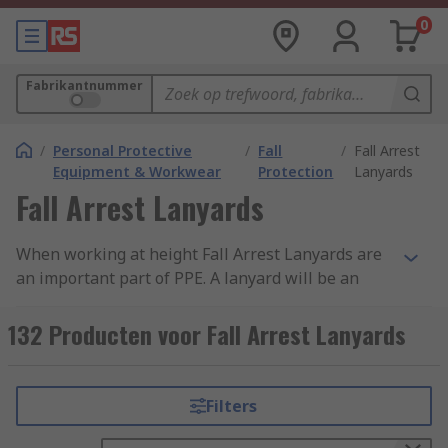
0
Fabrikantnummer
/
Personal Protective
/
Fall
/
Fall Arrest
Equipment & Workwear
Protection
Lanyards
Fall Arrest Lanyards
When working at height Fall Arrest Lanyards are
an important part of PPE. A lanyard will be an
anchor and your fall arrest equipment to your
work area and if you accidentally fall, a fall arrest
132 Producten voor Fall Arrest Lanyards
lanyard reduces your fall absorbing the force
created by the fall ensuring your safety. Always
ensure you read manufacturer instructions
Filters
supplied with fall arrest equipment and
harnesses used, suppliers like Petzl and Protecta