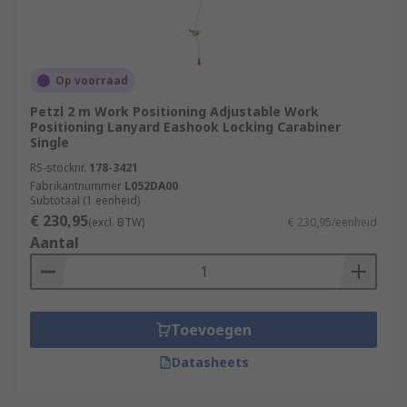
Op voorraad
Petzl 2 m Work Positioning Adjustable Work
Positioning Lanyard Eashook Locking Carabiner
Single
RS-stocknr.
178-3421
Fabrikantnummer
L052DA00
Subtotaal (1 eenheid)
€ 230,95
(excl. BTW)
€ 230,95/eenheid
Aantal
Toevoegen
Datasheets