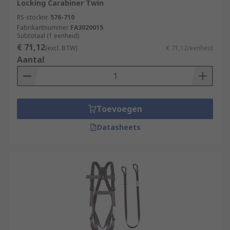
Locking Carabiner Twin
RS-stocknr.
576-710
Fabrikantnummer
FA3020015
Subtotaal (1 eenheid)
€ 71,12
(excl. BTW)
€ 71,12/eenheid
Aantal
Toevoegen
Datasheets