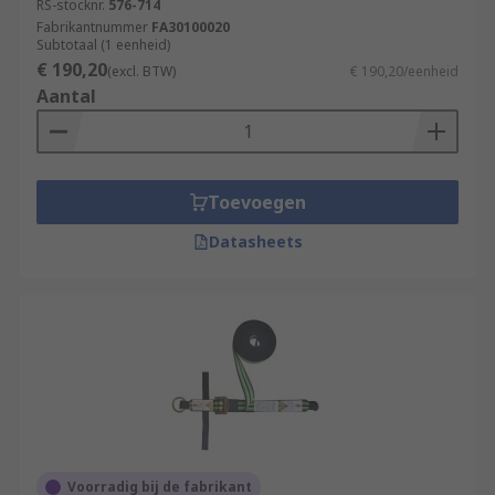
RS-stocknr.
576-714
Fabrikantnummer
FA30100020
Subtotaal (1 eenheid)
€ 190,20
(excl. BTW)
€ 190,20/eenheid
Aantal
Toevoegen
Datasheets
Voorradig bij de fabrikant