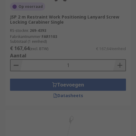
Op voorraad
JSP 2 m Restraint Work Positioning Lanyard Screw
Locking Carabiner Single
RS-stocknr.
269-4393
Fabrikantnummer
FAR1103
Subtotaal (1 eenheid)
€ 167,64
(excl. BTW)
€ 167,64/eenheid
Aantal
Toevoegen
Datasheets