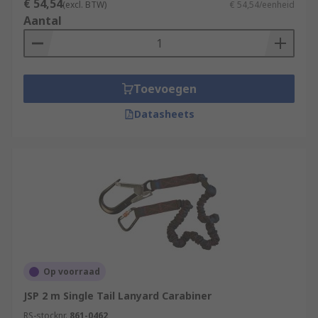
€ 54,54
(excl. BTW)
€ 54,54/eenheid
Aantal
Toevoegen
Datasheets
Op voorraad
JSP 2 m Single Tail Lanyard Carabiner
RS-stocknr.
861-0462