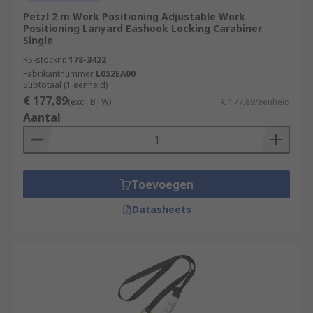
Petzl 2 m Work Positioning Adjustable Work
Positioning Lanyard Eashook Locking Carabiner
Single
RS-stocknr.
178-3422
Fabrikantnummer
L052EA00
Subtotaal (1 eenheid)
€ 177,89
(excl. BTW)
€ 177,89/eenheid
Aantal
Toevoegen
Datasheets