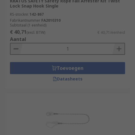
KRATOS SAFETY Safety Rope Fall Arrester Kit Twist
Lock Snap Hook Single
RS-stocknr.
142-867
Fabrikantnummer
FA2010310
Subtotaal (1 eenheid)
€ 40,71
(excl. BTW)
€ 40,71/eenheid
Aantal
Toevoegen
Datasheets