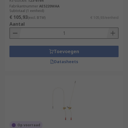
RS-stocknr.
123-6164
Fabrikantnummer
AE5220WAA
Subtotaal (1 eenheid)
€ 105,93
(excl. BTW)
€ 105,93/eenheid
Aantal
Toevoegen
Datasheets
Op voorraad