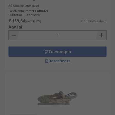
RS-stocknr.
269-4375
Fabrikantnummer
FAR0421
Subtotaal (1 eenheid)
€ 159,64
(excl. BTW)
€ 159,64/eenheid
Aantal
Toevoegen
Datasheets