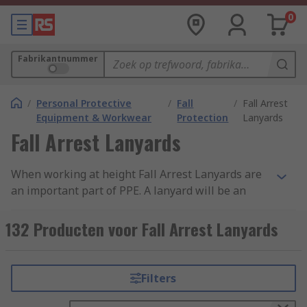
0
Fabrikantnummer
/
Personal Protective
/
Fall
/
Fall Arrest
Equipment & Workwear
Protection
Lanyards
Fall Arrest Lanyards
When working at height Fall Arrest Lanyards are
an important part of PPE. A lanyard will be an
anchor and your fall arrest equipment to your
work area and if you accidentally fall, a fall arrest
132 Producten voor Fall Arrest Lanyards
lanyard reduces your fall absorbing the force
created by the fall ensuring your safety. Always
ensure you read manufacturer instructions
Filters
supplied with fall arrest equipment and
harnesses used, suppliers like Petzl and Protecta