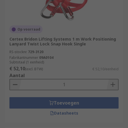
Op voorraad
Certex Bridon Lifting Systems 1 m Work Positioning
Lanyard Twist Lock Snap Hook Single
RS-stocknr.
729-3120
Fabrikantnummer
09A0104
Subtotaal (1 eenheid)
€ 52,10
(excl. BTW)
€ 52,10/eenheid
Aantal
Toevoegen
Datasheets