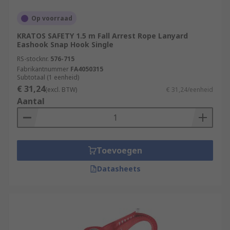
Op voorraad
KRATOS SAFETY 1.5 m Fall Arrest Rope Lanyard
Eashook Snap Hook Single
RS-stocknr.
576-715
Fabrikantnummer
FA4050315
Subtotaal (1 eenheid)
€ 31,24
(excl. BTW)
€ 31,24/eenheid
Aantal
Toevoegen
Datasheets