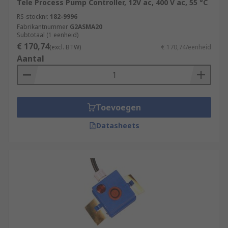
Tele Process Pump Controller, 12V ac, 400 V ac, 55 °C
RS-stocknr.
182-9996
Fabrikantnummer
G2ASMA20
Subtotaal (1 eenheid)
€ 170,74
(excl. BTW)
€ 170,74/eenheid
Aantal
Toevoegen
Datasheets