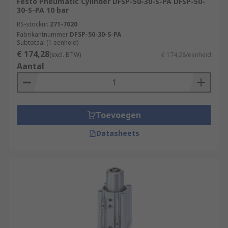
Festo Pneumatic Cylinder DFSP-50-30-S-PA DFSP-50-
30-S-PA 10 bar
RS-stocknr.
271-7020
Fabrikantnummer
DFSP-50-30-S-PA
Subtotaal (1 eenheid)
€ 174,28
(excl. BTW)
€ 174,28/eenheid
Aantal
Toevoegen
Datasheets