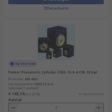
Datasheets
Op voorraad
Parker Pneumatic Cylinder C05S-12-5-4 C05 10 bar
RS-stocknr.
449-4847
Fabrikantnummer
C05S-12-5-4
Subtotaal (1 eenheid)
€ 148,54
(excl. BTW)
€ 148,54/eenheid
Aantal