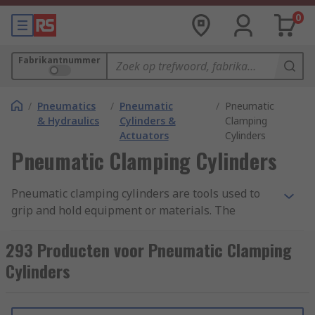
0
Fabrikantnummer
/
Pneumatics
/
Pneumatic
/
Pneumatic
& Hydraulics
Cylinders &
Clamping
Actuators
Cylinders
Pneumatic Clamping Cylinders
Pneumatic clamping cylinders are tools used to
grip and hold equipment or materials. The
clamps are great for quick clamping in production
operations, for securing the actuator rod in a
293 Producten voor Pneumatic Clamping
vertical position and preventing it from
Cylinders
retracting, which is essential for operator safety.
They have spring-like mechanisms that are kept