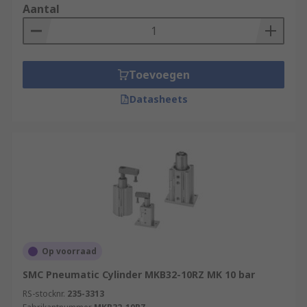
with lubricated or unlubricated compressed
Aantal
air and are ideal for small spaces due to
their compact size.
Pin clamping actuators – have pins that
Toevoegen
allow for precise positioning as well as
clamping.
Datasheets
Op voorraad
SMC Pneumatic Cylinder MKB32-10RZ MK 10 bar
RS-stocknr.
235-3313