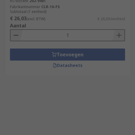
RS-stocknr.
202-9481
Fabrikantnummer
CLR-16-FS
Subtotaal (1 eenheid)
€ 26,03
(excl. BTW)
€ 26,03/eenheid
Aantal
Toevoegen
Datasheets