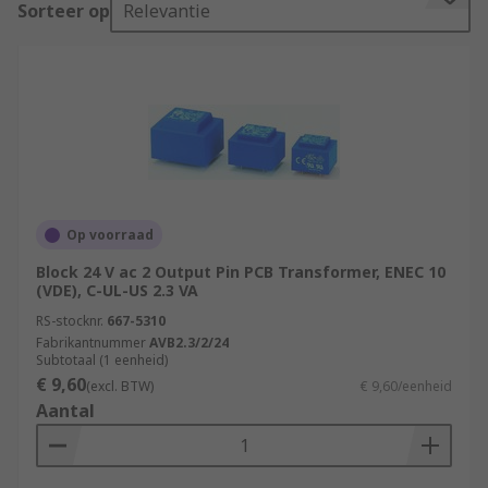
Sorteer op
Relevantie
the board, where it controls the voltage or
current transitioning through the board.
What are PCB transformers used for?
PCB transformers are used mainly in
manufacturing processes where current
regulation is needed. They're also used in
computer hardware applications and consumer
Op voorraad
devices to protect them from power surges.
Block 24 V ac 2 Output Pin PCB Transformer, ENEC 10
(VDE), C-UL-US 2.3 VA
Types of PCB transformers
RS-stocknr.
667-5310
PCB transformers can be recognised by their
Fabrikantnummer
AVB2.3/2/24
Subtotaal (1 eenheid)
mounting capabilities. They are surface mounted
€ 9,60
(excl. BTW)
€ 9,60/eenheid
or through-hole mounted.
Aantal
Through-hole mounted transformers have
connectors or pins that can pierce through the