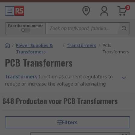
0
Fabrikantnummer
/
Power Supplies &
/
Transformers
/
PCB
Transformers
Transformers
PCB Transformers
Transformers
function as current regulators to
reduce or increase the voltage of alternating
currents in a variety of machinery. PCB (printed
circuit board) transformers are designed to work
648 Producten voor PCB Transformers
with printed circuit boards, which offer a compact
and convenient way to connect electric
components.
Filters
The PCB transformer sits above the surface of