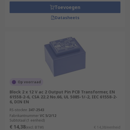
board. They are generally used in multilayered
Toevoegen
printed circuit boards. Surface mounted
transformers do not penetrate into the board
Datasheets
itself and are therefore very compact, which
makes them a popular choice for many
applications.
Op voorraad
Block 2 x 12 V ac 2 Output Pin PCB Transformer, EN
61558-2-6, CSA 22.2 No.66, UL 5085-1/-2, IEC 61558-2-
6, DIN EN
RS-stocknr.
347-2543
Fabrikantnummer
VC 5/2/12
Subtotaal (1 eenheid)
€ 14,38
(excl. BTW)
€ 14,38/eenheid