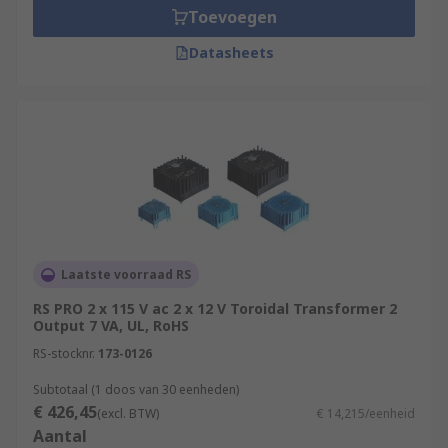
Toevoegen
Datasheets
Laatste voorraad RS
RS PRO 2 x 115 V ac 2 x 12 V Toroidal Transformer 2
Output 7 VA, UL, RoHS
RS-stocknr.
173-0126
Subtotaal (1 doos van 30 eenheden)
€ 426,45
(excl. BTW)
€ 14,215/eenheid
Aantal