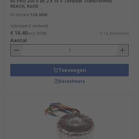
RS PRO 230 V ac 2 x 15 V Toroidal Transformer,
REACH, RoHS
RS-stocknr.
124-3858
Subtotaal (1 eenheid)
€ 16,40
(excl. BTW)
€ 16,40/eenheid
Aantal
Toevoegen
Datasheets