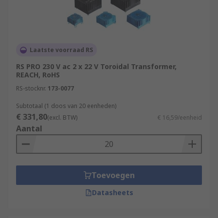
Laatste voorraad RS
RS PRO 230 V ac 2 x 22 V Toroidal Transformer,
REACH, RoHS
RS-stocknr.
173-0077
Subtotaal (1 doos van 20 eenheden)
€ 331,80
(excl. BTW)
€ 16,59/eenheid
Aantal
Toevoegen
Datasheets