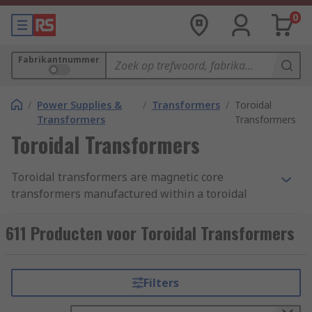
0
Fabrikantnummer
/
Power Supplies &
/
Transformers
/
Toroidal
Transformers
Transformers
Toroidal Transformers
Toroidal transformers are magnetic core
transformers manufactured within a toroidal
(ring or doughnut) shape.
611 Producten voor Toroidal Transformers
How do Toroidal Transformers they
work?
Filters
Transformers use the principles of induction to