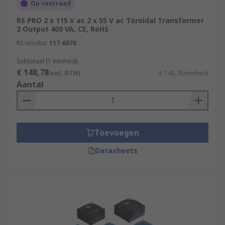
Op voorraad
RS PRO 2 x 115 V ac 2 x 55 V ac Toroidal Transformer
2 Output 400 VA, CE, RoHS
RS-stocknr.
117-6070
Subtotaal (1 eenheid)
€ 148,78
(excl. BTW)
€ 148,78/eenheid
Aantal
Toevoegen
Datasheets