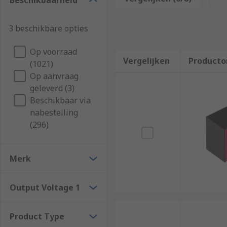
Beschikbaarheid
short circuits and ensure over voltage and under volt
temperature damage.
3 beschikbare opties
Types of switching regulators
Op voorraad
Vergelijken
Producto
(1021)
The basic circuit of the switching regulator can be co
Op aanvraag
with respect to the input voltage (inverters). Switch
geleverd (3)
high conversion efficiency, up to 95%. They often do n
Beschikbaar via
nabestelling
(296)
Merk
Output Voltage 1
Product Type