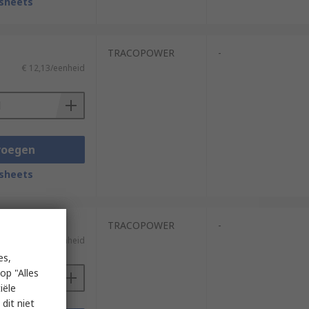
sheets
TRACOPOWER
-
€ 12,13/eenheid
voegen
sheets
TRACOPOWER
-
€ 8,08/eenheid
es,
op "Alles
iële
dit niet