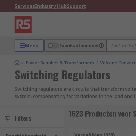
Services
Industry Hub
Support
Menu
Fabrikantnummer
/
Power Supplies & Transformers
/
Voltage Convert
Switching Regulators
Switching regulators are circuits that transform volta
system, compensating for variations in the load and i
limits.
1623 Producten voor 
What are switching regulators used for?
Filters
They are use for single-cell or multi-cell battery po
Vergelijken (0/8)
Op