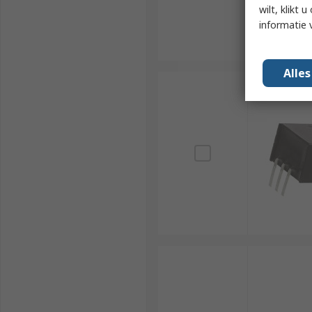
wilt, klikt
informatie 
Alle