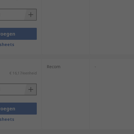
voegen
sheets
Recom
-
€ 16,17/eenheid
voegen
sheets