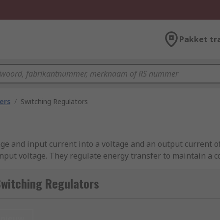
Pakket tr
ers
/
Switching Regulators
ge and input current into a voltage and an output current of
nput voltage. They regulate energy transfer to maintain a co
Switching Regulators
wered applications and for portable electronic devices that 
nieuw