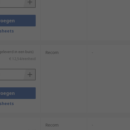
voegen
sheets
geleverd in een buis)
Recom
-
€ 12,54/eenheid
voegen
sheets
Recom
-