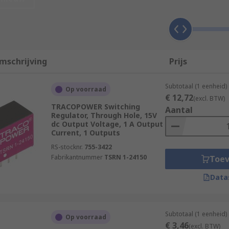
age protection. Switching regulators protect electronic sys
mschrijving
Prijs
nfigured to increase (step up or boost), reduce (step down o
ing regulators offer several advantages over
linear voltage r
Subtotaal (1 eenheid)
Op voorraad
ot require external capacitors.
€ 12,72
(excl. BTW)
TRACOPOWER Switching
Aantal
Regulator, Through Hole, 15V
dc Output Voltage, 1 A Output
Current, 1 Outputs
RS-stocknr.
755-3422
Fabrikantnummer
TSRN 1-24150
Toe
Data
Subtotaal (1 eenheid)
Op voorraad
€ 3,46
(excl. BTW)