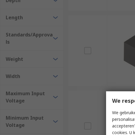
Depth
Length
Standards/Approva
ls
Weight
Width
Maximum Input
We resp
Voltage
We gebruike
Minimum Input
personalisa
Voltage
accepteren"
cookies. U 