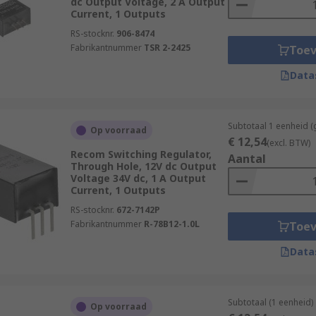
dc Output Voltage, 2 A Output
Current, 1 Outputs
RS-stocknr.
906-8474
Fabrikantnummer
TSR 2-2425
Toe
Data
Subtotaal 1 eenheid (
Op voorraad
€ 12,54
(excl. BTW)
Recom Switching Regulator,
Aantal
Through Hole, 12V dc Output
Voltage 34V dc, 1 A Output
Current, 1 Outputs
RS-stocknr.
672-7142P
Fabrikantnummer
R-78B12-1.0L
Toe
Data
Subtotaal (1 eenheid)
Op voorraad