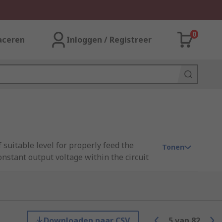
0
aceren
Inloggen / Registreer
 suitable level for properly feed the
Tonen
nstant output voltage within the circuit
are battery powered. They can prevent
Downloaden naar CSV
5
van
82