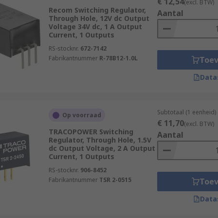
€ 12,54
(excl. BTW)
Recom Switching Regulator,
Aantal
Through Hole, 12V dc Output
Voltage 34V dc, 1 A Output
Current, 1 Outputs
RS-stocknr.
672-7142
Fabrikantnummer
R-78B12-1.0L
Toe
Data
Subtotaal (1 eenheid)
Op voorraad
€ 11,70
(excl. BTW)
TRACOPOWER Switching
Aantal
Regulator, Through Hole, 1.5V
dc Output Voltage, 2 A Output
Current, 1 Outputs
RS-stocknr.
906-8452
Fabrikantnummer
TSR 2-0515
Toe
Data