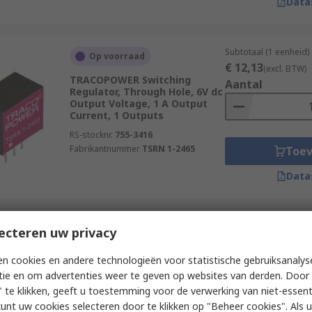
Data
Subtotaal (1 eenheid)
Op voorraad
€ 12,13
(excl. BTW)
TRACOPOWER Switching
Aantal
Regulator, Through Hole, 6V dc
Output Voltage, 1 A Output
Current, 1 Outputs
RS-stocknr.
755-3416
Fabrikantnummer
TSRN 1-2465
Toe
Data
Subtotaal (1 eenheid)
ecteren uw privacy
Op voorraad
€ 8,08
(excl. BTW)
TRACOPOWER Switching
Aantal
n cookies en andere technologieën voor statistische gebruiksanalys
Regulator, Through Hole, 3.3V
tie en om advertenties weer te geven op websites van derden. Door 
dc Output Voltage, 1 A Output
Current, 1 Outputs
 te klikken, geeft u toestemming voor de verwerking van niet-essent
kunt uw cookies selecteren door te klikken op "Beheer cookies". Als u 
RS-stocknr.
827-5570