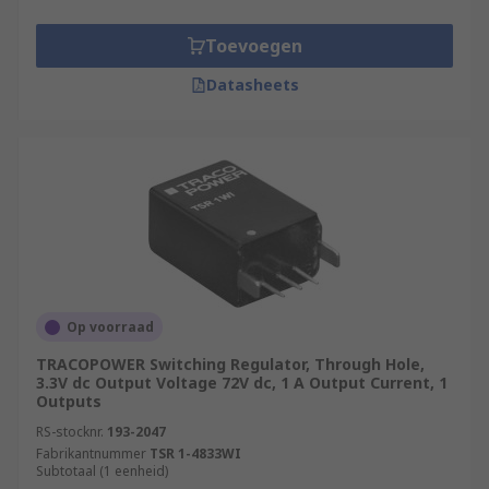
up to 95%. They often do not require external
capacitors.
Toevoegen
Datasheets
Op voorraad
TRACOPOWER Switching Regulator, Through Hole,
3.3V dc Output Voltage 72V dc, 1 A Output Current, 1
Outputs
RS-stocknr.
193-2047
Fabrikantnummer
TSR 1-4833WI
Subtotaal (1 eenheid)