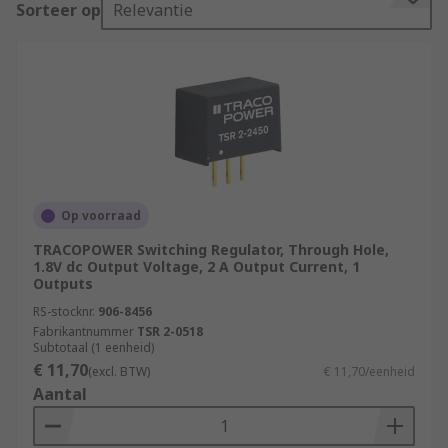
Sorteer op
Relevantie
They are use for single-cell or multi-cell battery
powered applications and for portable electronic
devices that are battery powered. They can
prevent short circuits and ensure over voltage
and under voltage protection. Switching
regulators protect electronic systems from over
current and over temperature damage.
Op voorraad
Types of switching regulators
TRACOPOWER Switching Regulator, Through Hole,
1.8V dc Output Voltage, 2 A Output Current, 1
Outputs
The basic circuit of the switching regulator can
be configured to increase (step up or boost),
RS-stocknr.
906-8456
reduce (step down or buck), or reverse the output
Fabrikantnummer
TSR 2-0518
Subtotaal (1 eenheid)
voltage with respect to the input voltage
€ 11,70
(excl. BTW)
€ 11,70/eenheid
(inverters). Switching regulators offer several
Aantal
advantages over
linear voltage regulators
. The
main advantage is the high conversion efficiency,