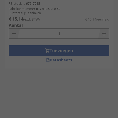
RS-stocknr.
672-7095
Fabrikantnummer
R-78HB5.0-0.5L
Subtotaal (1 eenheid)
€ 15,14
(excl. BTW)
€ 15,14/eenheid
Aantal
Toevoegen
Datasheets