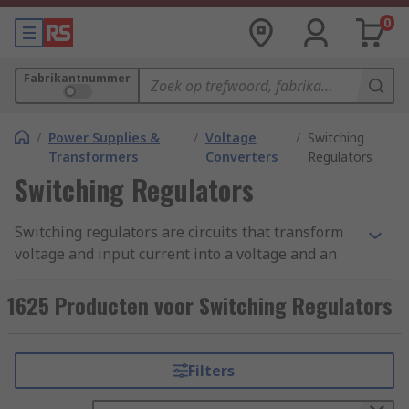
0
Fabrikantnummer
/
Power Supplies &
/
Voltage
/
Switching
Transformers
Converters
Regulators
Switching Regulators
Switching regulators are circuits that transform
voltage and input current into a voltage and an
output current of suitable level for properly feed
the system, compensating for variations in the
1625 Producten voor Switching Regulators
load and input voltage. They regulate energy
transfer to maintain a constant output voltage
within the circuit limits.
Filters
What are switching regulators used for?