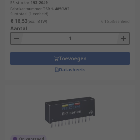
RS-stocknr.
193-2049
Fabrikantnummer
TSR 1-4850WI
Subtotaal (1 eenheid)
€ 16,53
(excl. BTW)
€ 16,53/eenheid
Aantal
Toevoegen
Datasheets
Op voorraad