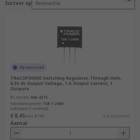
Sorteer op
Relevantie
They are use for single-cell or multi-cell battery
powered applications and for portable electronic
devices that are battery powered. They can
prevent short circuits and ensure over voltage
and under voltage protection. Switching
regulators protect electronic systems from over
current and over temperature damage.
Op voorraad
Types of switching regulators
TRACOPOWER Switching Regulator, Through Hole,
6.5V dc Output Voltage, 1 A Output Current, 1
Outputs
The basic circuit of the switching regulator can
be configured to increase (step up or boost),
RS-stocknr.
666-4372
reduce (step down or buck), or reverse the output
Fabrikantnummer
TSR 1-2465
Subtotaal (1 eenheid)
voltage with respect to the input voltage
€ 8,43
(excl. BTW)
€ 8,43/eenheid
(inverters). Switching regulators offer several
Aantal
advantages over
linear voltage regulators
. The
main advantage is the high conversion efficiency,