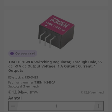
Op voorraad
TRACOPOWER Switching Regulator, Through Hole, 9V
dc, -9 V dc Output Voltage, 1 A Output Current, 1
Outputs
RS-stocknr.
755-3435
Fabrikantnummer
TSRN 1-2490A
Subtotaal (1 eenheid)
€ 12,94
(excl. BTW)
€ 12,94/eenheid
Aantal