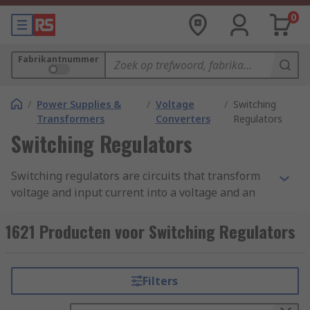
0
Fabrikantnummer
/
Power Supplies &
/
Voltage
/
Switching
Transformers
Converters
Regulators
Switching Regulators
Switching regulators are circuits that transform
voltage and input current into a voltage and an
output current of suitable level for properly feed
the system, compensating for variations in the
1621 Producten voor Switching Regulators
load and input voltage. They regulate energy
transfer to maintain a constant output voltage
within the circuit limits.
Filters
What are switching regulators used for?