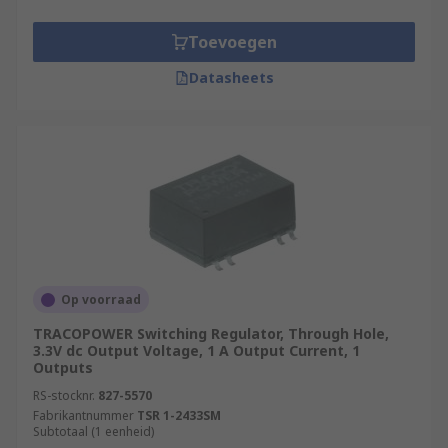
up to 95%. They often do not require external
capacitors.
Toevoegen
Datasheets
Op voorraad
TRACOPOWER Switching Regulator, Through Hole,
3.3V dc Output Voltage, 1 A Output Current, 1
Outputs
RS-stocknr.
827-5570
Fabrikantnummer
TSR 1-2433SM
Subtotaal (1 eenheid)