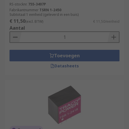
RS-stocknr.
755-3407P
Fabrikantnummer
TSRN 1-2450
Subtotaal 1 eenheid (geleverd in een buis)
€ 11,50
(excl. BTW)
€ 11,50/eenheid
Aantal
Toevoegen
Datasheets