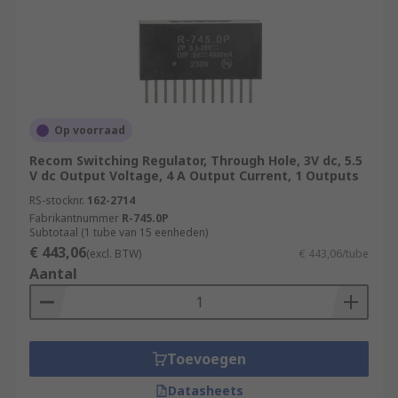
Op voorraad
Recom Switching Regulator, Through Hole, 3V dc, 5.5
V dc Output Voltage, 4 A Output Current, 1 Outputs
RS-stocknr.
162-2714
Fabrikantnummer
R-745.0P
Subtotaal (1 tube van 15 eenheden)
€ 443,06
(excl. BTW)
€ 443,06/tube
Aantal
Toevoegen
Datasheets