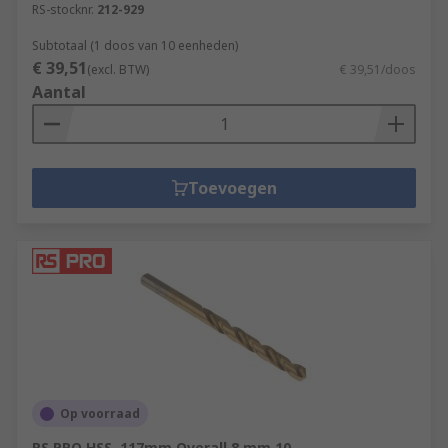
RS-stocknr.
212-929
Subtotaal (1 doos van 10 eenheden)
€ 39,51
(excl. BTW)
€ 39,51/doos
Aantal
Toevoegen
Op voorraad
RS PRO HSS, 117mm Overall 8 mm 10