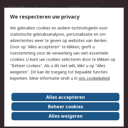
750.000 producten
2.500 merken
Bestellen
Inkoopoplossingen
We respecteren uw privacy
Retouren
Technisch advies
We gebruiken cookies en andere technologieën voor
Track & Trace
statistische gebruiksanalyses, personalisatie en om
advertenties weer te geven op websites van derden.
Wettelijk
Door op "Alles accepteren" te klikken, geeft u
toestemming voor de verwerking van niet-essentiële
Cookiebeleid
Email veiligheid
cookies. U kunt uw cookies selecteren door te klikken op
Privacybeleid
Websitevoorwaarden
"Beheer cookies". Als u dit niet wilt, klikt u op "Alles
weigeren". Dit kan de toegang tot bepaalde functies
Algemene
beperken. Meer informatie vindt u in
ons cookiebeleid
verkoopvoorwaarden
Over RS
Alles accepteren
RS Group
Over ons
Beheer cookies
RS wereldwijd
Werken bij RS
Alles weigeren
ESG