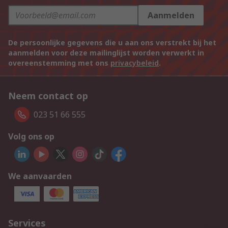
Aanmelden
De persoonlijke gegevens die u aan ons verstrekt bij het
aanmelden voor deze mailinglijst worden verwerkt in
overeenstemming met ons
privacybeleid
.
Neem contact op
023 51 66 555
Volg ons op
We aanvaarden
Services