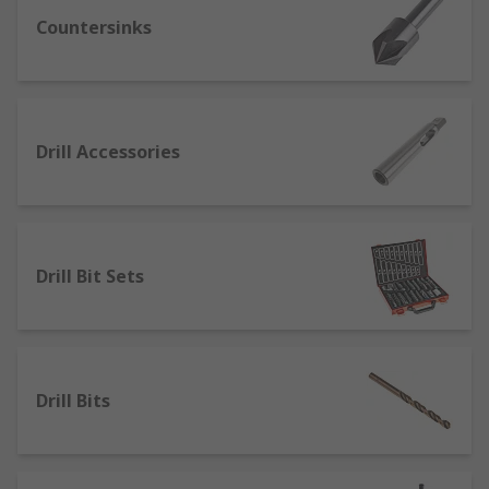
Countersinks
When starting a job or project, it is important to
take the time to research and select a drill bit
that will give you the desired result as well as
being suitable for the material you will be
drilling into. You can buy drill bits individually or
Drill Accessories
as drill bit sets, that contain multiple sizes. Just
some of the types of drill bits you can select from
include:
Drill Bit Sets
Drill bits and sets
Countersinks and Counterbores
Holes Saws and Core Drill Bits
Specialist drill bits, such as tile, glass, cone
Drill Bits
and step bits
SDS drill accessories