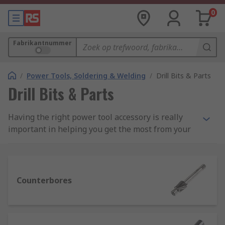
0
Fabrikantnummer
/
Power Tools, Soldering & Welding
/
Drill Bits & Parts
Drill Bits & Parts
Having the right power tool accessory is really
important in helping you get the most from your
power tools. We have an extensive range of
power tool accessories and add-ons for corded
and cordless tools which include a variety of drill
bits, adapters and accessories.
Counterbores
We stock leading brands such as Bosch, Dormer,
Starrett, Makita and DeWalt or choose RS PRO for
trusted performance.