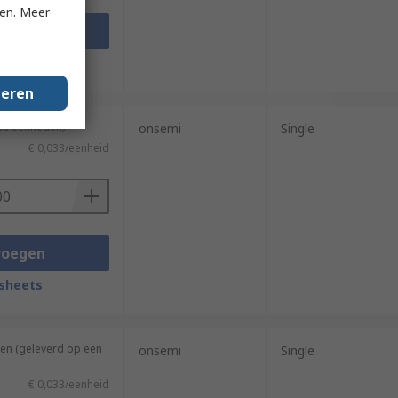
ken. Meer
voegen
sheets
geren
200 eenheden)
onsemi
Single
€ 0,033/eenheid
voegen
sheets
en (geleverd op een
onsemi
Single
€ 0,033/eenheid