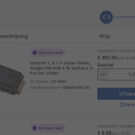
1.8 to 200 V.
igurations such as different levels of power dissipation, mou
mschrijving
Prijs
s:
Subtotaal (1 rol van 
Op voorraad
€ 495,00
(excl. BTW
onsemi 1, 5.1 V Zener Diode,
Aantal
Single 500 mW 5 % Surface 2-
Pin DO-214AC
RS-stocknr.
122-0094
Fabrikantnummer
1SMA5918BT3G
Toe
Data
pment and are used to protect circuits from overvoltage and e
Subtotaal (1 verpakki
Op voorraad
ks of electronic circuits. Zener diodes work reliably in the
€ 8,66
(excl. BTW)