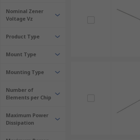
which would overheat. They are the most common and 
Nominal Zener
Voltage Vz
Product Type
Mount Type
Mounting Type
Number of
Elements per Chip
Maximum Power
Dissipation