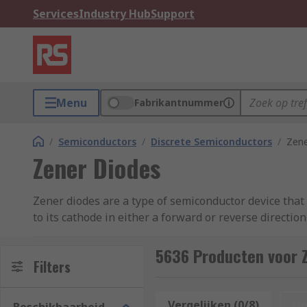
Services
Industry Hub
Support
Menu
Fabrikantnummer
/
Semiconductors
/
Discrete Semiconductors
/
Zene
Zener Diodes
Zener diodes are a type of semiconductor device that 
to its cathode in either a forward or reverse directi
How does a Zener diode work?
5636 Producten voor 
Filters
Zener diodes are designed to change the direction of 
diodes can operate continuously in a breakdown mode.
Vergelijken (0/8)
Op