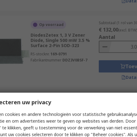
Data
Subtotaal (1 rol van 
Op voorraad
€ 132,00
(excl. BTW
DiodesZetex 1, 3 V Zener
Aantal
Diode, Single 500 mW 3.5 %
Surface 2-Pin SOD-323
RS-stocknr.
169-0791
Fabrikantnummer
DDZ3V0BSF-7
Toe
Data
Subtotaal 200 eenhed
ecteren uw privacy
Op voorraad
rol)
€ 6,40
onsemi 1, 9.1 V Zener Diode,
(excl. BTW)
n cookies en andere technologieën voor statistische gebruiksanalys
Single 300 mW 5 % Surface 2-
Aantal
tie en om advertenties weer te geven op websites van derden. Door 
Pin SOD-323
 te klikken, geeft u toestemming voor de verwerking van niet-essent
RS-stocknr.
802-4653P
kunt uw cookies selecteren door te klikken op "Beheer cookies". Als u 
Fabrikantnummer
MM3Z9V1T1G