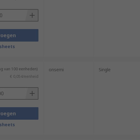
n.
voegen
sheets
ing van 100 eenheden)
onsemi
Single
€ 0,054/eenheid
voegen
sheets