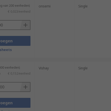
ing van 200 eenheden)
onsemi
Single
€ 0,023/eenheid
voegen
sheets
5000 eenheden)
Vishay
Single
)
€ 0,152/eenheid
voegen