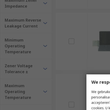
Maximum Zener
Impedance
Maximum Reverse
Leakage Current
Minimum
Operating
Temperature
Zener Voltage
Tolerance ±
We resp
Maximum
Operating
We gebruike
Temperature
personalisa
accepteren"
cookies. U 