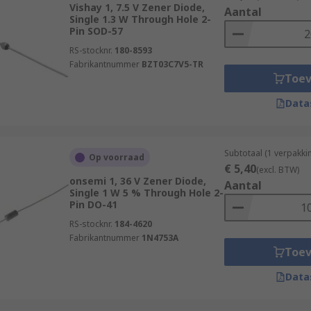
Vishay 1, 7.5 V Zener Diode,
handiest solutions to a number of needs in a circuit desig
Aantal
Single 1.3 W Through Hole 2-
Pin SOD-57
RS-stocknr.
180-8593
Fabrikantnummer
BZT03C7V5-TR
Toe
Data
Subtotaal (1 verpakk
Op voorraad
€ 5,40
(excl. BTW)
onsemi 1, 36 V Zener Diode,
Aantal
Single 1 W 5 % Through Hole 2-
Pin DO-41
RS-stocknr.
184-4620
Fabrikantnummer
1N4753A
Toe
Data