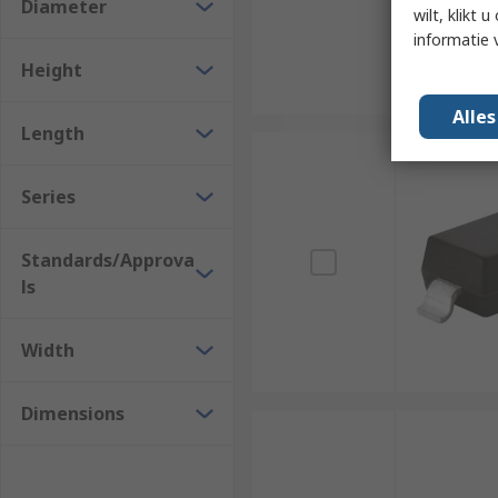
Diameter
wilt, klikt
informatie 
Height
Alle
Length
Series
Standards/Approva
ls
Width
Dimensions