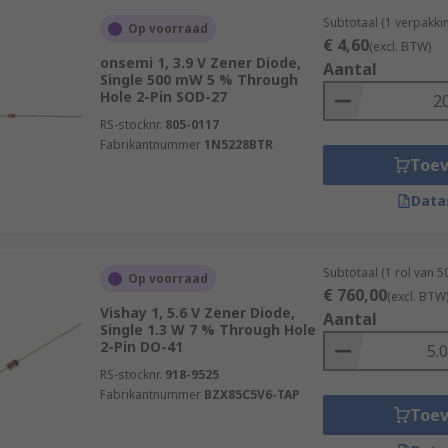
Subtotaal (1 verpakk
Op voorraad
€ 4,60
(excl. BTW)
onsemi 1, 3.9 V Zener Diode,
Aantal
Single 500 mW 5 % Through
Hole 2-Pin SOD-27
RS-stocknr.
805-0117
Fabrikantnummer
1N5228BTR
Toe
Data
Subtotaal (1 rol van 
Op voorraad
€ 760,00
(excl. BTW
Vishay 1, 5.6 V Zener Diode,
Aantal
Single 1.3 W 7 % Through Hole
2-Pin DO-41
RS-stocknr.
918-9525
Fabrikantnummer
BZX85C5V6-TAP
Toe