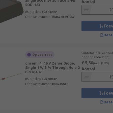
Single 500 mW Surface 2-Pin
Aantal
SOD-123
RS-stocknr.
802-1844P
Fabrikantnummer
MMSZ4689T3G
Toe
Data
Subtotaal 100 eenhed
Op voorraad
doorlopende strip)
€ 5,50
onsemi 1, 16 V Zener Diode,
(excl. BTW)
Single 1 W 5 % Through Hole 2-
Aantal
Pin DO-41
RS-stocknr.
805-0081P
Fabrikantnummer
1N4745ATR
Toe
Data