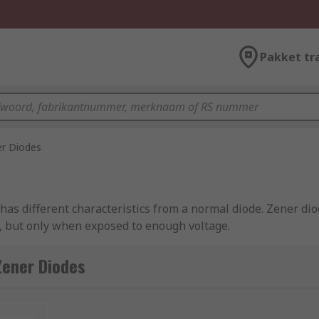
Pakket tr
r Diodes
has different characteristics from a normal diode. Zener dio
on, but only when exposed to enough voltage.
Zener Diodes
the current flow once the voltage reaches a specific, defined
 The voltage level that changes the direction of flow is ca
nieuw