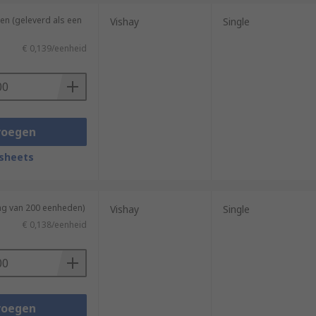
en (geleverd als een
Vishay
Single
€ 0,139/eenheid
voegen
sheets
ing van 200 eenheden)
Vishay
Single
€ 0,138/eenheid
voegen