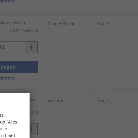
sheets
3000 eenheden)
DiodesZetex
Single
)
€ 0,044/eenheid
voegen
sheets
en (geleverd op een
onsemi
Single
€ 0,032/eenheid
es,
op "Alles
iële
dit niet