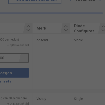
nt types, and different configurations.
Diode
Merk
Configuratio
n
5000 eenheden)
onsemi
Single
)
€ 0,099/eenheid
voegen
sheets
lectrostatic discharge or for switching
ng van 20 eenheden)
Vishay
Single
 breakdown region, unlike normal diodes
€ 0,433/eenheid