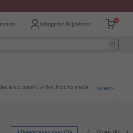
0
aceren
Inloggen / Registreer
des allow current to flow from its anode
Tonen
 voltage level. This also means that Zener
lled Zener Voltage or Breakdown Voltage.
Downloaden naar CSV
12
van
282