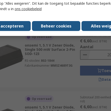
 u op "Alles weigeren". Dit kan de toegang tot bepaalde functies beper
Toe
vindt u in
ons cookiebeleid
Data
s accepteren
Beheer cookies
Alles wei
Subtotaal (1 rol van 
Op voorraad
€ 6,60
(excl. BTW)
onsemi 1, 5.1 V Zener Diode,
Aantal
Single 500 mW Surface 2-Pin
SOD-123
RS-stocknr.
802-1844
Fabrikantnummer
MMSZ4689T3G
Toe
Data
Subtotaal 200 eenhed
Op voorraad
rol)
€ 6,60
onsemi 1, 5.1 V Zener Diode,
(excl. BTW)