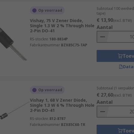
Subtotaal 100 eenhed
Op voorraad
tape)
€ 13,90
Vishay, 75 V Zener Diode,
(excl. BTW)
Single 1.3 W 2 % Through Hole
Aantal
2-Pin DO-41
RS-stocknr.
180-8834P
Fabrikantnummer
BZX85C75-TAP
Toe
Data
Subtotaal (1 verpakk
Op voorraad
€ 27,60
(excl. BTW)
Vishay 1, 68 V Zener Diode,
Aantal
Single 1.3 W 6 % Through Hole
2-Pin DO-41
RS-stocknr.
812-8787
Fabrikantnummer
BZX85C68-TR
Toe