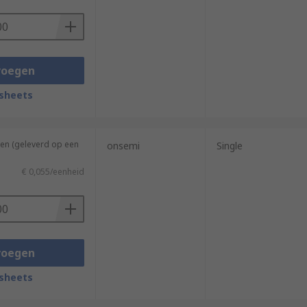
voegen
sheets
en (geleverd op een
onsemi
Single
€ 0,055/eenheid
voegen
sheets