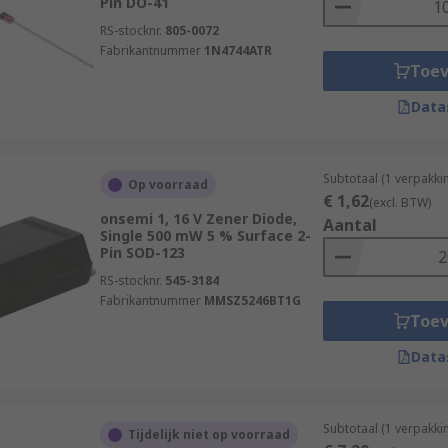
Pin DO-41
RS-stocknr.
805-0072
Fabrikantnummer
1N4744ATR
Toe
Data
Subtotaal (1 verpakki
Op voorraad
€ 1,62
(excl. BTW)
onsemi 1, 16 V Zener Diode,
Aantal
Single 500 mW 5 % Surface 2-
Pin SOD-123
RS-stocknr.
545-3184
Fabrikantnummer
MMSZ5246BT1G
Toe
Data
Subtotaal (1 verpakk
Tijdelijk niet op voorraad