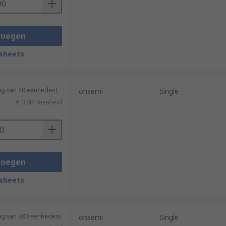
voegen
sheets
ng van 20 eenheden)
onsemi
Single
€ 0,081/eenheid
voegen
sheets
ing van 200 eenheden)
onsemi
Single