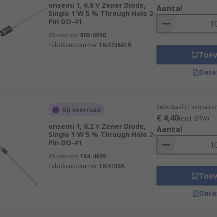
onsemi 1, 6.8 V Zener Diode,
handiest solutions to a number of needs in a circuit desig
Aantal
Single 1 W 5 % Through Hole 2-
Pin DO-41
RS-stocknr.
805-0050
Fabrikantnummer
1N4736ATR
Toe
Data
Subtotaal (1 verpakk
Op voorraad
€ 4,40
(excl. BTW)
onsemi 1, 6.2 V Zener Diode,
Aantal
Single 1 W 5 % Through Hole 2-
Pin DO-41
RS-stocknr.
184-4699
Fabrikantnummer
1N4735A
Toe
Data