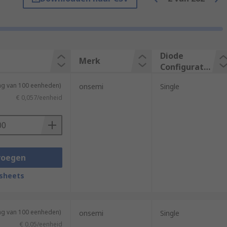
nt types, and different configurations.
Diode
Merk
Configuratio
n
ing van 100 eenheden)
onsemi
Single
€ 0,057/eenheid
voegen
sheets
lectrostatic discharge or for switching
ing van 100 eenheden)
onsemi
Single
 breakdown region, unlike normal diodes
€ 0,05/eenheid