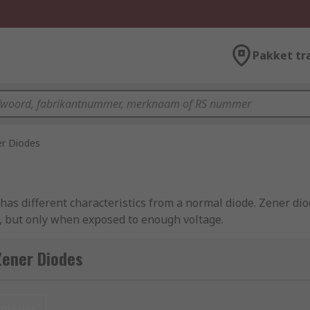
Pakket tr
r Diodes
has different characteristics from a normal diode. Zener dio
on, but only when exposed to enough voltage.
Zener Diodes
the current flow once the voltage reaches a specific, defined
 The voltage level that changes the direction of flow is ca
nieuw