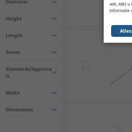
Diameter
wilt, klikt
informatie 
Height
Alle
Length
Series
Standards/Approva
ls
Width
Dimensions