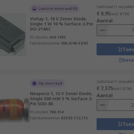
Subtotaal (1 verpakki
Laatste voorraad RS
€ 0,95
(excl. BTW)
Vishay 1, 18 V Zener Diode,
Aantal
Single 1 W 10 % Surface 2-Pin
DO-214AC
RS-stocknr.
634-7383
Fabrikantnummer
SML4746-E3/61
Toe
Data
Subtotaal (1 verpakki
Op voorraad
€ 7,575
(excl. BTW)
Nexperia 1, 12 V Zener Diode,
Aantal
Single 500 mW 5 % Surface 2-
Pin SOD-80
RS-stocknr.
788-514
Fabrikantnummer
BZV55-C12,115
Toe