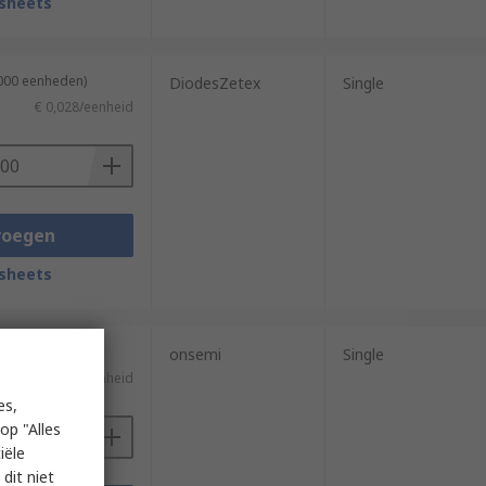
sheets
3000 eenheden)
DiodesZetex
Single
€ 0,028/eenheid
voegen
sheets
4000 eenheden)
onsemi
Single
)
€ 0,113/eenheid
es,
op "Alles
iële
dit niet