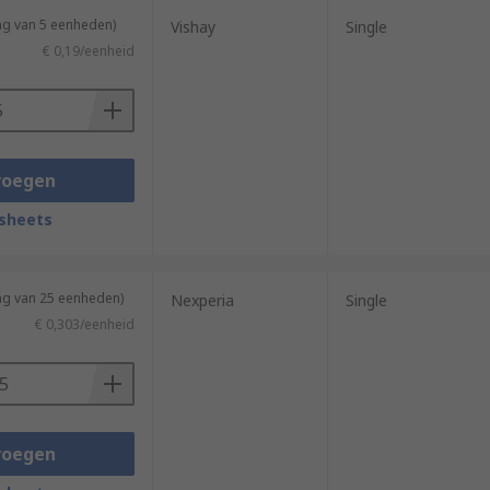
ng van 5 eenheden)
Vishay
Single
€ 0,19/eenheid
voegen
sheets
ng van 25 eenheden)
Nexperia
Single
€ 0,303/eenheid
voegen