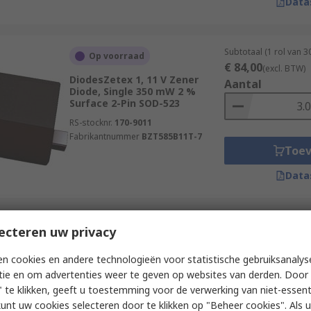
Data
Subtotaal (1 rol van 
Op voorraad
€ 84,00
(excl. BTW)
DiodesZetex 1, 11 V Zener
Aantal
Diode, Single 350 mW 2 %
Surface 2-Pin SOD-523
RS-stocknr.
170-9011
Fabrikantnummer
BZT585B11T-7
Toe
Data
Subtotaal (1 rol van 
ecteren uw privacy
Op voorraad
€ 452,00
(excl. BTW
onsemi 1, 190 V Zener Diode,
Aantal
n cookies en andere technologieën voor statistische gebruiksanalys
Single 5 W 5 % Through Hole 2-
tie en om advertenties weer te geven op websites van derden. Door 
Pin DO-15
 te klikken, geeft u toestemming voor de verwerking van niet-essent
RS-stocknr.
163-1933
kunt uw cookies selecteren door te klikken op "Beheer cookies". Als u 
Fabrikantnummer
1N5387BRLG