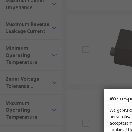
Maximum Zener
Impedance
Maximum Reverse
Leakage Current
Minimum
Operating
Temperature
Zener Voltage
Tolerance ±
We resp
Maximum
Operating
We gebruike
Temperature
personalisa
accepteren"
cookies. U 