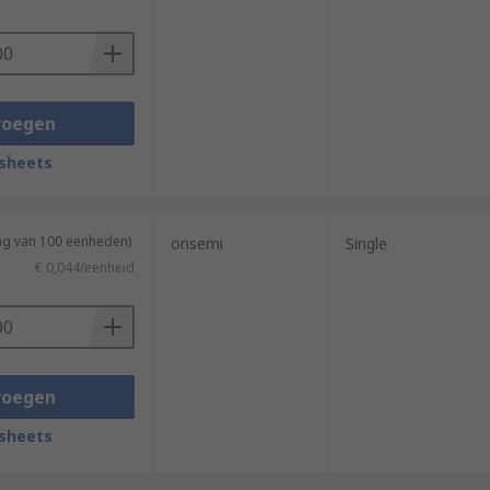
n.
voegen
sheets
ing van 100 eenheden)
onsemi
Single
€ 0,044/eenheid
voegen
sheets