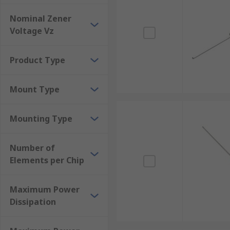
which would overheat. They are the most common and 
Nominal Zener
Voltage Vz
Product Type
Mount Type
Mounting Type
Number of
Elements per Chip
Maximum Power
Dissipation