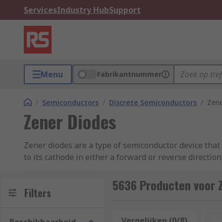
Services
Industry Hub
Support
Menu
Fabrikantnummer
/
Semiconductors
/
Discrete Semiconductors
/
Zene
Zener Diodes
Zener diodes are a type of semiconductor device that 
to its cathode in either a forward or reverse directi
How does a Zener diode work?
5636 Producten voor 
Filters
Zener diodes are designed to change the direction of 
diodes can operate continuously in a breakdown mode.
Vergelijken (0/8)
Op