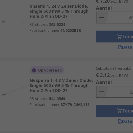
€ 7,20
(excl. BTW)
onsemi 1, 24 V Zener Diode,
Aantal
Single 500 mW 5 % Through
Hole 2-Pin SOD-27
RS-stocknr.
805-0224
Fabrikantnummer
1N5252BTR
Toe
Data
Subtotaal (1 verpakki
Op voorraad
€ 3,12
(excl. BTW)
Nexperia 1, 4.3 V Zener Diode,
Aantal
Single 500 mW 5 % Through
Hole 2-Pin SOD-27
RS-stocknr.
544-3569
Fabrikantnummer
BZX79-C4V3,113
Toe
Data