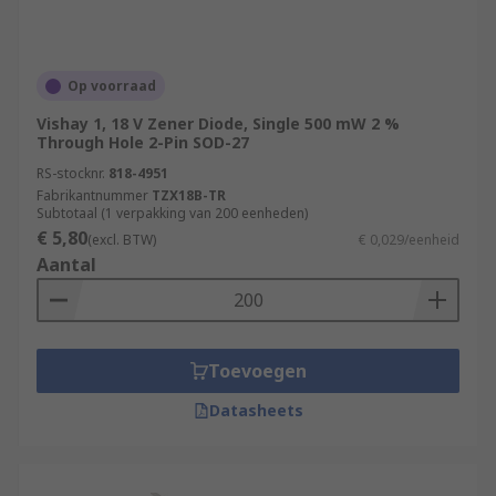
Op voorraad
Vishay 1, 18 V Zener Diode, Single 500 mW 2 %
Through Hole 2-Pin SOD-27
RS-stocknr.
818-4951
Fabrikantnummer
TZX18B-TR
Subtotaal (1 verpakking van 200 eenheden)
€ 5,80
(excl. BTW)
€ 0,029/eenheid
Aantal
Toevoegen
Datasheets