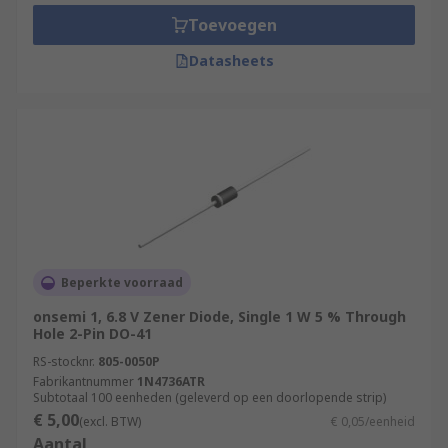
such as:
Toevoegen
Avalanche
Datasheets
Bi-Directional
ESD Protection
General Purpose
Ultra-small
Typical applications of Zener diodes?
Zener diodes are used in all kinds of electronic
Beperkte voorraad
equipment and are used to protect circuits from
overvoltage and electrostatic discharge or for
onsemi 1, 6.8 V Zener Diode, Single 1 W 5 % Through
Hole 2-Pin DO-41
switching applications. They are one of the basic
building blocks of electronic circuits. Zener
RS-stocknr.
805-0050P
Fabrikantnummer
1N4736ATR
diodes work reliably in the breakdown region,
Subtotaal 100 eenheden (geleverd op een doorlopende strip)
unlike normal diodes which would overheat. They
€ 5,00
(excl. BTW)
€ 0,05/eenheid
are the most common and handiest solutions to a
Aantal