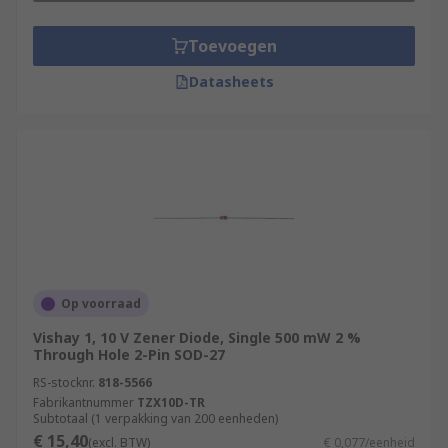
Toevoegen
Datasheets
Op voorraad
Vishay 1, 10 V Zener Diode, Single 500 mW 2 %
Through Hole 2-Pin SOD-27
RS-stocknr.
818-5566
Fabrikantnummer
TZX10D-TR
Subtotaal (1 verpakking van 200 eenheden)
€ 15,40
(excl. BTW)
€ 0,077/eenheid