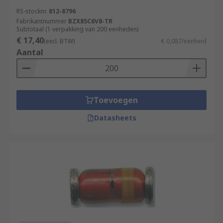
RS-stocknr.
812-8796
Fabrikantnummer
BZX85C6V8-TR
Subtotaal (1 verpakking van 200 eenheden)
€ 17,40
(excl. BTW)
€ 0,087/eenheid
Aantal
Toevoegen
Datasheets