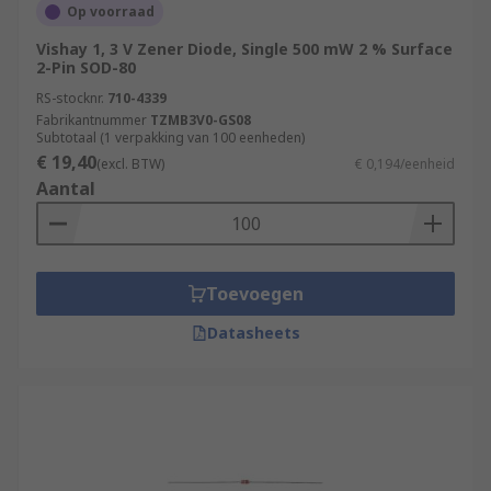
Op voorraad
Vishay 1, 3 V Zener Diode, Single 500 mW 2 % Surface
2-Pin SOD-80
RS-stocknr.
710-4339
Fabrikantnummer
TZMB3V0-GS08
Subtotaal (1 verpakking van 100 eenheden)
€ 19,40
(excl. BTW)
€ 0,194/eenheid
Aantal
Toevoegen
Datasheets