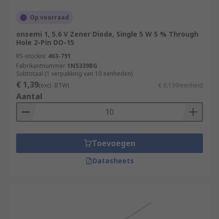
Op voorraad
onsemi 1, 5.6 V Zener Diode, Single 5 W 5 % Through
Hole 2-Pin DO-15
RS-stocknr.
463-791
Fabrikantnummer
1N5339BG
Subtotaal (1 verpakking van 10 eenheden)
€ 1,39
(excl. BTW)
€ 0,139/eenheid
Aantal
Toevoegen
Datasheets