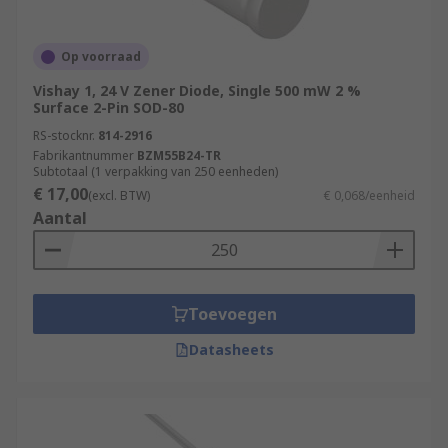
Op voorraad
Vishay 1, 24 V Zener Diode, Single 500 mW 2 %
Surface 2-Pin SOD-80
RS-stocknr.
814-2916
Fabrikantnummer
BZM55B24-TR
Subtotaal (1 verpakking van 250 eenheden)
€ 17,00
(excl. BTW)
€ 0,068/eenheid
Aantal
Toevoegen
Datasheets