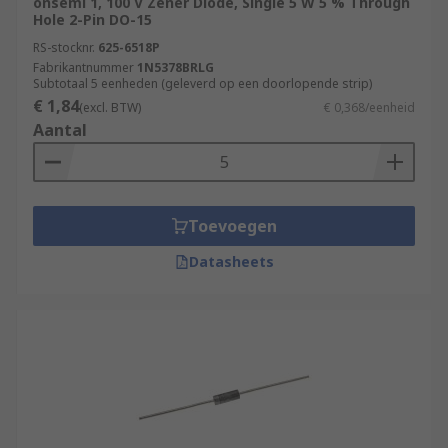
onsemi 1, 100 V Zener Diode, Single 5 W 5 % Through
Hole 2-Pin DO-15
RS-stocknr.
625-6518P
Fabrikantnummer
1N5378BRLG
Subtotaal 5 eenheden (geleverd op een doorlopende strip)
€ 1,84
(excl. BTW)
€ 0,368/eenheid
Aantal
Toevoegen
Datasheets