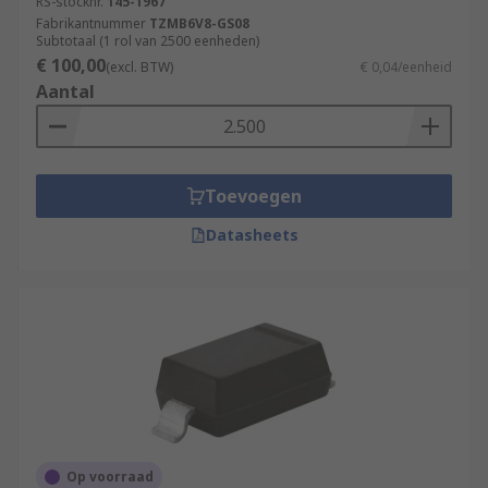
RS-stocknr.
145-1967
Fabrikantnummer
TZMB6V8-GS08
Subtotaal (1 rol van 2500 eenheden)
€ 100,00
(excl. BTW)
€ 0,04/eenheid
Aantal
Toevoegen
Datasheets
Op voorraad