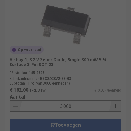
Op voorraad
Vishay 1, 8.2 V Zener Diode, Single 300 mW 5 %
Surface 3-Pin SOT-23
RS-stocknr.
145-2635
Fabrikantnummer
BZX84C8V2-E3-08
Subtotaal (1 rol van 3000 eenheden)
€ 162,00
(excl. BTW)
€ 0,054/eenheid
Aantal
Toevoegen