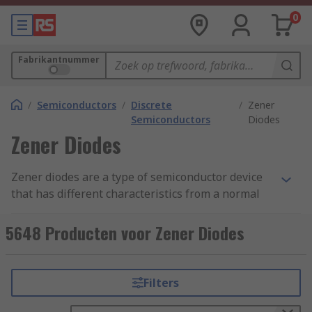
0
Fabrikantnummer
/
Semiconductors
/
Discrete
/
Zener
Semiconductors
Diodes
Zener Diodes
Zener diodes are a type of semiconductor device
that has different characteristics from a normal
diode. Zener diodes allow current to flow from its
anode to its cathode in either a forward or
5648 Producten voor Zener Diodes
reverse direction, but only when exposed to
enough voltage.
Filters
How does a Zener diode work?