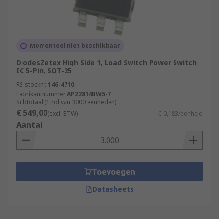
Momenteel niet beschikbaar
DiodesZetex High Side 1, Load Switch Power Switch
IC 5-Pin, SOT-25
RS-stocknr.
146-4710
Fabrikantnummer
AP22814BW5-7
Subtotaal (1 rol van 3000 eenheden)
€ 549,00
(excl. BTW)
€ 0,183/eenheid
Aantal
Toevoegen
Datasheets