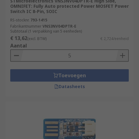
STMicroelectronics VNS3NV04DPTR-E High Side,
OMNIFET: Fully Auto protected Power MOSFET Power
Switch IC 8-Pin, SOIC
RS-stocknr.
793-1415
Fabrikantnummer
VNS3NV04DPTR-E
Subtotaal (1 verpakking van 5 eenheden)
€ 13,62
(excl. BTW)
€ 2,724/eenheid
Aantal
Toevoegen
Datasheets