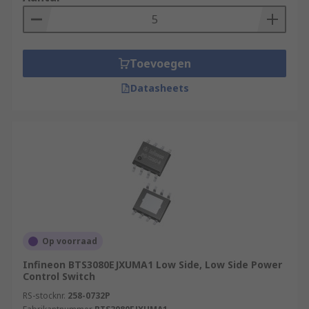
also play a big role in the “Smart Home” products.
An Intelligent power switch combines multiple
actions into a single process. They are used in
PAC (Programmable Automation Controller), CNC
Toevoegen
(Computer Numerical Control) & PLC
Datasheets
(Programmable Logic Controller), robotics,
agricultural systems, security systems & used in
green energy, like wind turbines.
Op voorraad
Infineon BTS3080EJXUMA1 Low Side, Low Side Power
Control Switch
RS-stocknr.
258-0732P