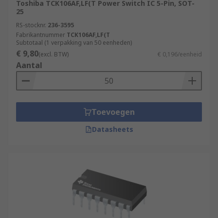
Toshiba TCK106AF,LF(T Power Switch IC 5-Pin, SOT-
25
RS-stocknr.
236-3595
Fabrikantnummer
TCK106AF,LF(T
Subtotaal (1 verpakking van 50 eenheden)
€ 9,80
(excl. BTW)
€ 0,196/eenheid
Aantal
Toevoegen
Datasheets