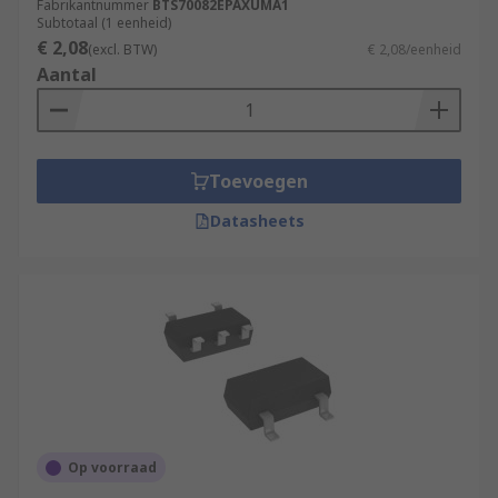
Fabrikantnummer
BTS70082EPAXUMA1
Subtotaal (1 eenheid)
€ 2,08
(excl. BTW)
€ 2,08/eenheid
Aantal
Toevoegen
Datasheets
Op voorraad