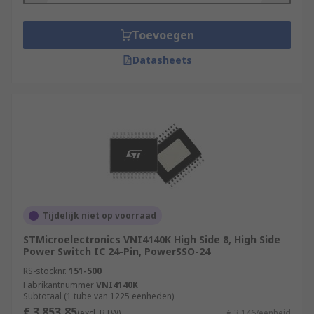
Toevoegen
Datasheets
Tijdelijk niet op voorraad
STMicroelectronics VNI4140K High Side 8, High Side
Power Switch IC 24-Pin, PowerSSO-24
RS-stocknr.
151-500
Fabrikantnummer
VNI4140K
Subtotaal (1 tube van 1225 eenheden)
€ 3.853,85
(excl. BTW)
€ 3,146/eenheid