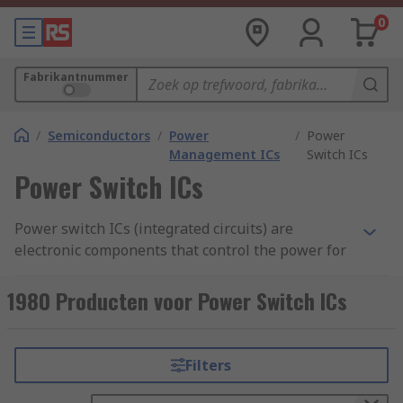
0
Fabrikantnummer
/
Semiconductors
/
Power
/
Power
Management ICs
Switch ICs
Power Switch ICs
Power switch ICs (integrated circuits) are
electronic components that control the power for
another device within the circuit. They are used
to enable or disable a power rail. Power switches
1980 Producten voor Power Switch ICs
are often used to control the current to a USB
connector to prevent short-circuiting. These
switches provide protection for circuits which
Filters
may experience overload or high operating
temperatures. Load switches are active whenever