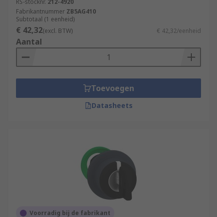
RS-stocknr.
212-4920
Fabrikantnummer
ZB5AG410
Subtotaal (1 eenheid)
€ 42,32
(excl. BTW)
€ 42,32/eenheid
Aantal
Toevoegen
Datasheets
Voorradig bij de fabrikant