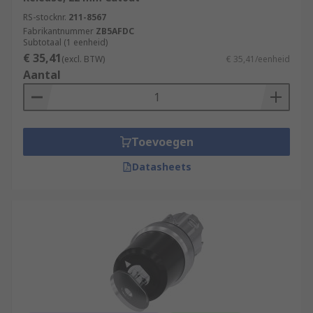
RS-stocknr.
211-8567
Fabrikantnummer
ZB5AFDC
Subtotaal (1 eenheid)
€ 35,41
(excl. BTW)
€ 35,41/eenheid
Aantal
Toevoegen
Datasheets