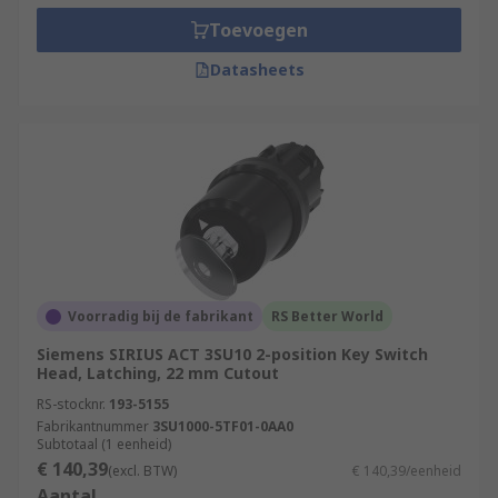
Toevoegen
Datasheets
Voorradig bij de fabrikant
RS Better World
Siemens SIRIUS ACT 3SU10 2-position Key Switch
Head, Latching, 22 mm Cutout
RS-stocknr.
193-5155
Fabrikantnummer
3SU1000-5TF01-0AA0
Subtotaal (1 eenheid)
€ 140,39
(excl. BTW)
€ 140,39/eenheid
Aantal