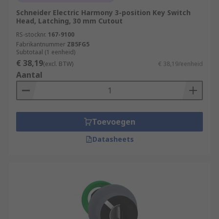
Schneider Electric Harmony 3-position Key Switch
Head, Latching, 30 mm Cutout
RS-stocknr.
167-9100
Fabrikantnummer
ZB5FG5
Subtotaal (1 eenheid)
€ 38,19
(excl. BTW)
€ 38,19/eenheid
Aantal
Toevoegen
Datasheets