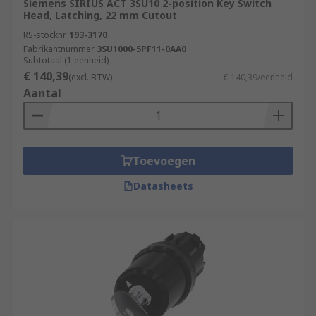
Siemens SIRIUS ACT 3SU10 2-position Key Switch
Head, Latching, 22 mm Cutout
RS-stocknr.
193-3170
Fabrikantnummer
3SU1000-5PF11-0AA0
Subtotaal (1 eenheid)
€ 140,39
(excl. BTW)
€ 140,39/eenheid
Aantal
Toevoegen
Datasheets