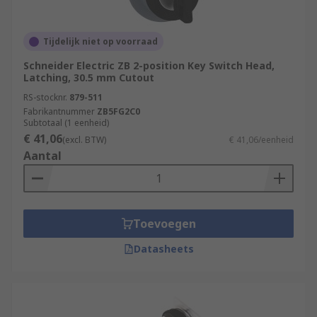
Tijdelijk niet op voorraad
Schneider Electric ZB 2-position Key Switch Head,
Latching, 30.5 mm Cutout
RS-stocknr.
879-511
Fabrikantnummer
ZB5FG2C0
Subtotaal (1 eenheid)
€ 41,06
(excl. BTW)
€ 41,06/eenheid
Aantal
Toevoegen
Datasheets