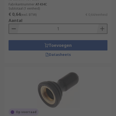
Fabrikantnummer
AT434C
Subtotaal (1 eenheid)
€ 0,64
(excl. BTW)
€ 0,64/eenheid
Aantal
Toevoegen
Datasheets
Op voorraad