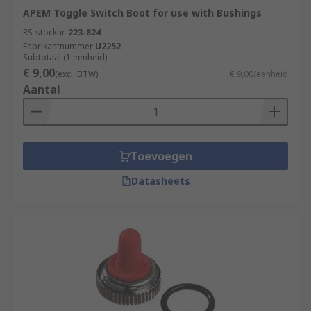
APEM Toggle Switch Boot for use with Bushings
RS-stocknr.
223-824
Fabrikantnummer
U2252
Subtotaal (1 eenheid)
€ 9,00
(excl. BTW)
€ 9,00/eenheid
Aantal
Toevoegen
Datasheets