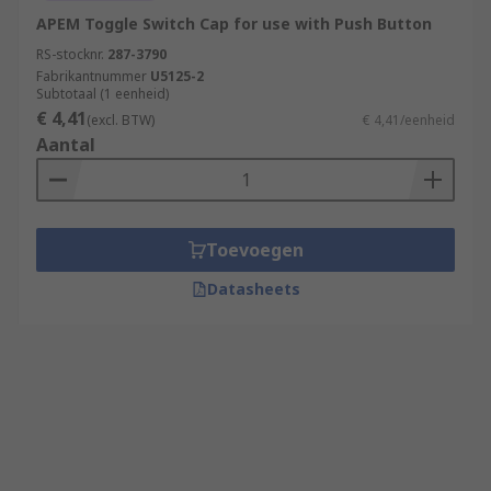
APEM Toggle Switch Cap for use with Push Button
RS-stocknr.
287-3790
Fabrikantnummer
U5125-2
Subtotaal (1 eenheid)
€ 4,41
(excl. BTW)
€ 4,41/eenheid
Aantal
Toevoegen
Datasheets