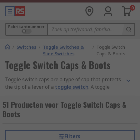
0
Fabrikantnummer
/
Switches
/
Toggle Switches &
/
Toggle Switch
Slide Switches
Caps & Boots
Toggle Switch Caps & Boots
Toggle switch caps are a type of cap that protects
the tip of a lever of a
toggle switch
. A toggle
switch is an electric switch operated by means of
a projecting lever that is moved up and down.
51 Producten voor Toggle Switch Caps &
Boots
What does a toggle switch do?
A toggle switch is a class of electrical switch
Filters
operated by hand with a mechanical lever,