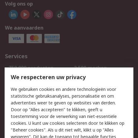
Volg ons op
We aanvaarden
Services
750.000 producten
2.500 merken
Bestellen
Inkoopoplossingen
We respecteren uw privacy
Retouren
Technisch advies
We gebruiken cookies en andere technologieën voor
Track & Trace
statistische gebruiksanalyses, personalisatie en om
advertenties weer te geven op websites van derden.
Wettelijk
Door op "Alles accepteren" te klikken, geeft u
toestemming voor de verwerking van niet-essentiële
Cookiebeleid
Email veiligheid
cookies. U kunt uw cookies selecteren door te klikken op
Privacybeleid
Websitevoorwaarden
"Beheer cookies". Als u dit niet wilt, klikt u op "Alles
weigeren". Dit kan de toegang tot bepaalde functies