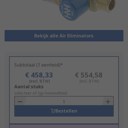
Bekijk alle Air Eliminators
Subtotaal (1 eenheid)*
€ 458,33
€ 554,58
(excl. BTW)
(incl. BTW)
Add
Aantal stuks
to
selecteer of typ hoeveelheid
Basket
Bestellen