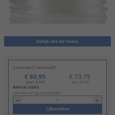
Bekijk alle Air Hoses
Subtotaal (1 eenheid)*
€ 60,95
€ 73,75
(excl. BTW)
(incl. BTW)
Add
Aantal stuks
to
selecteer of typ hoeveelheid
Basket
Bestellen