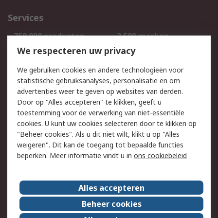
Services
750.000 producten
2.500 merken
Bestellen
Inkoopoplossingen
We respecteren uw privacy
Retouren
Technisch advies
We gebruiken cookies en andere technologieën voor
Track & Trace
statistische gebruiksanalyses, personalisatie en om
advertenties weer te geven op websites van derden.
Wettelijk
Door op "Alles accepteren" te klikken, geeft u
toestemming voor de verwerking van niet-essentiële
Cookiebeleid
Email veiligheid
cookies. U kunt uw cookies selecteren door te klikken op
Privacybeleid
Websitevoorwaarden
"Beheer cookies". Als u dit niet wilt, klikt u op "Alles
weigeren". Dit kan de toegang tot bepaalde functies
Algemene
beperken. Meer informatie vindt u in
ons cookiebeleid
verkoopvoorwaarden
Over RS
Alles accepteren
RS Group
Over ons
Beheer cookies
RS wereldwijd
Werken bij RS