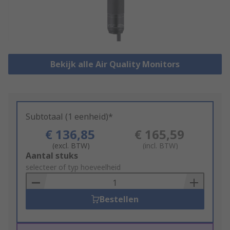
Bekijk alle Air Quality Monitors
Subtotaal (1 eenheid)*
€ 136,85
€ 165,59
(excl. BTW)
(incl. BTW)
Add
Aantal stuks
to
selecteer of typ hoeveelheid
Basket
Bestellen