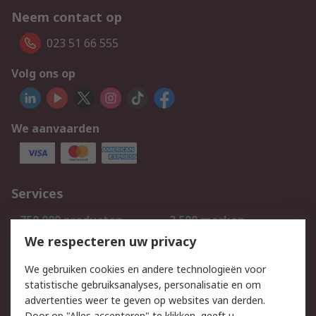
Neem contact op
023 51 66 555
Volg ons op
We aanvaarden
Services
750.000 producten
2.500 merken
Bestellen
Inkoopoplossingen
We respecteren uw privacy
Retouren
Technisch advies
We gebruiken cookies en andere technologieën voor
Track & Trace
statistische gebruiksanalyses, personalisatie en om
advertenties weer te geven op websites van derden.
Wettelijk
Door op "Alles accepteren" te klikken, geeft u