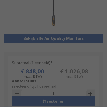
Bekijk alle Air Quality Monitors
Subtotaal (1 eenheid)*
€ 848,00
€ 1.026,08
(excl. BTW)
(incl. BTW)
Add
Aantal stuks
to
selecteer of typ hoeveelheid
Basket
Bestellen