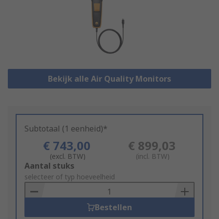
Bekijk alle Air Quality Monitors
Subtotaal (1 eenheid)*
€ 743,00
€ 899,03
(excl. BTW)
(incl. BTW)
Add
Aantal stuks
to
selecteer of typ hoeveelheid
Basket
Bestellen