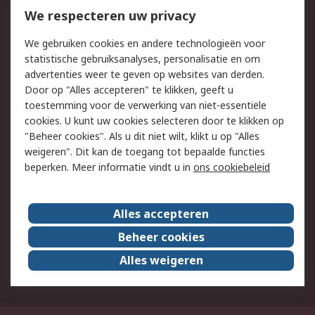
Bestellen
Inkoopoplossingen
We respecteren uw privacy
Retouren
Technisch advies
We gebruiken cookies en andere technologieën voor
Track & Trace
statistische gebruiksanalyses, personalisatie en om
advertenties weer te geven op websites van derden.
Wettelijk
Door op "Alles accepteren" te klikken, geeft u
toestemming voor de verwerking van niet-essentiële
Cookiebeleid
Email veiligheid
cookies. U kunt uw cookies selecteren door te klikken op
Privacybeleid
Websitevoorwaarden
"Beheer cookies". Als u dit niet wilt, klikt u op "Alles
weigeren". Dit kan de toegang tot bepaalde functies
Algemene
beperken. Meer informatie vindt u in
ons cookiebeleid
verkoopvoorwaarden
Over RS
Alles accepteren
RS Group
Over ons
Beheer cookies
RS wereldwijd
Werken bij RS
Alles weigeren
ESG