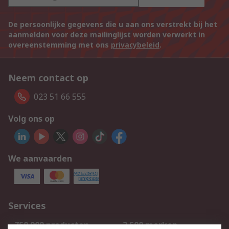
De persoonlijke gegevens die u aan ons verstrekt bij het
aanmelden voor deze mailinglijst worden verwerkt in
overeenstemming met ons
privacybeleid
.
Neem contact op
023 51 66 555
Volg ons op
We aanvaarden
Services
750.000 producten
2.500 merken