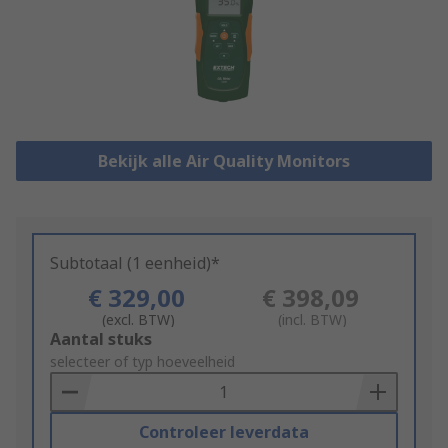
Bekijk alle Air Quality Monitors
Subtotaal (1 eenheid)*
€ 329,00
€ 398,09
(excl. BTW)
(incl. BTW)
Add
Aantal stuks
to
selecteer of typ hoeveelheid
Basket
Controleer leverdata