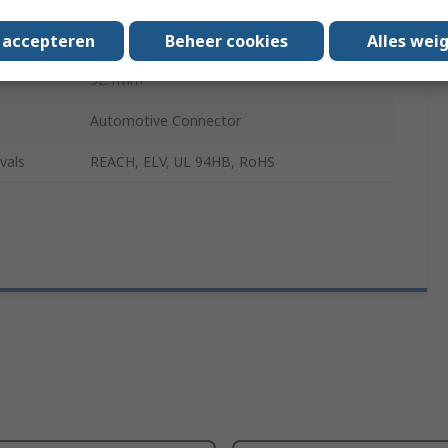
76.9mm
s accepteren
Beheer cookies
Alles wei
32.1mm
Automotive Connector
vals
REACH, ELV, UL 94HB, RoHS