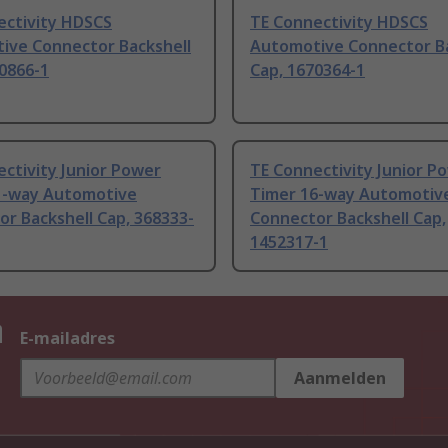
ectivity HDSCS
TE Connectivity HDSCS
ive Connector Backshell
Automotive Connector Ba
0866-1
Cap, 1670364-1
ctivity Junior Power
TE Connectivity Junior P
1-way Automotive
Timer 16-way Automotiv
r Backshell Cap, 368333-
Connector Backshell Cap,
1452317-1
n
E-mailadres
Aanmelden