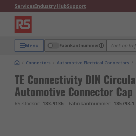
Services
Industry Hub
Support
Menu
Fabrikantnummer
/
Connectors
/
Automotive Electrical Connectors
/
TE Connectivity DIN Circu
Automotive Connector Cap
RS-stocknr.
:
183-9136
Fabrikantnummer
:
185793-1