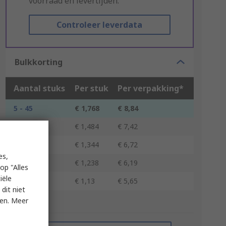
voorraad en levertijden.
Controleer leverdata
Bulkkorting
Aantal stuks
Per stuk
Per verpakking*
5 - 45
€ 1,768
€ 8,84
50 - 120
€ 1,484
€ 7,42
125 - 245
€ 1,344
€ 6,72
es,
250 - 495
€ 1,238
€ 6,19
op "Alles
iële
500 +
€ 1,13
€ 5,65
dit niet
ken. Meer
*prijsindicatie