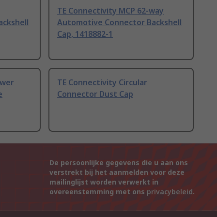
TE Connectivity MCP 62-way
ckshell
Automotive Connector Backshell
Cap, 1418882-1
ower
TE Connectivity Circular
e
Connector Dust Cap
De persoonlijke gegevens die u aan ons
verstrekt bij het aanmelden voor deze
mailinglijst worden verwerkt in
overeenstemming met ons
privacybeleid
.