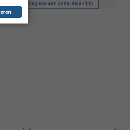
Voeg toe aan onderdelenlijst
geren