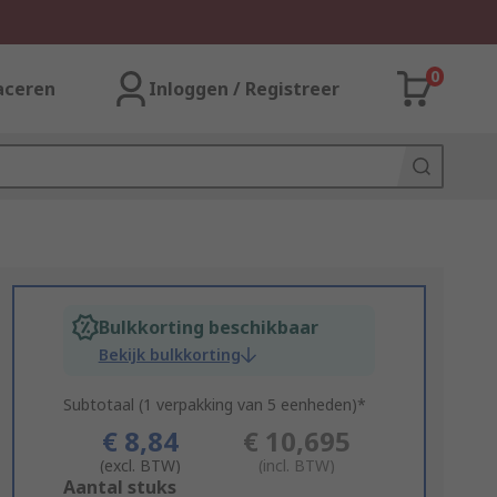
0
aceren
Inloggen / Registreer
Bulkkorting beschikbaar
Bekijk bulkkorting
Subtotaal (1 verpakking van 5 eenheden)*
€ 8,84
€ 10,695
(excl. BTW)
(incl. BTW)
Add
Aantal stuks