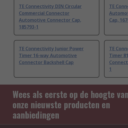
TE Connectivity DIN Circular
TE Conn
Commercial Connector
Automot
Automotive Connector Cap,
Cap, 167
185793-1
TE Connectivity Junior Power
TE Conne
Timer 16-way Automotive
Timer 8
Connector Backshell Cap
Connecto
1
Wees als eerste op de hoogte va
onze nieuwste producten en
aanbiedingen