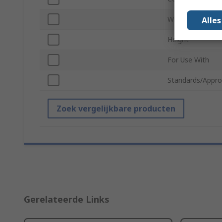
Width
Alle
Height
For Use With
Standards/Appro
Zoek vergelijkbare producten
Gerelateerde Links