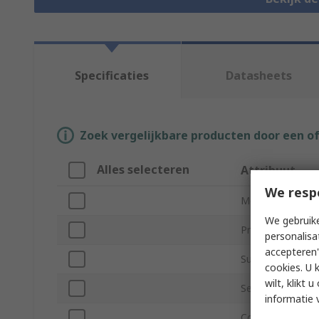
Specificaties
Datasheets
Zoek vergelijkbare producten door een o
Alles selecteren
Attribuut
We resp
Merk
We gebruike
Product Type
personalisa
accepteren"
Sub Type
cookies. U 
wilt, klikt
Series
informatie 
Colour