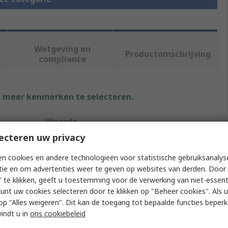
Wetgeving en
Productomschrijving
compliance
f meer kenmerken te selecteren.
Waarde
ecteren uw privacy
TE Connectivity
n cookies en andere technologieën voor statistische gebruiksanalys
Automotive Connector
tie en om advertenties weer te geven op websites van derden. Door 
 te klikken, geeft u toestemming voor de verwerking van niet-essent
Cap
kunt uw cookies selecteren door te klikken op "Beheer cookies". Als u 
 u op "Alles weigeren". Dit kan de toegang tot bepaalde functies beper
DIN Circular Commercial Connector
vindt u in
ons cookiebeleid
Black