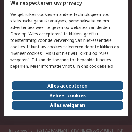
Bestellen
Inkoopoplossingen
We respecteren uw privacy
Retouren
Technisch advies
We gebruiken cookies en andere technologieën voor
Track & Trace
statistische gebruiksanalyses, personalisatie en om
advertenties weer te geven op websites van derden.
Wettelijk
Door op "Alles accepteren" te klikken, geeft u
toestemming voor de verwerking van niet-essentiële
Cookiebeleid
Email veiligheid
cookies. U kunt uw cookies selecteren door te klikken op
Privacybeleid
Websitevoorwaarden
"Beheer cookies". Als u dit niet wilt, klikt u op "Alles
weigeren". Dit kan de toegang tot bepaalde functies
Algemene
beperken. Meer informatie vindt u in
ons cookiebeleid
verkoopvoorwaarden
Over RS
Alles accepteren
RS Group
Over ons
Beheer cookies
RS wereldwijd
Werken bij RS
Alles weigeren
ESG
Bingerweg 19 | 2031 AZ HAARLEM | BTW: NL 806 558 519.B01 | KvK