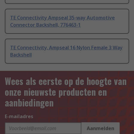
TE Connectivity Ampseal 35-way Automotive
Connector Backshell, 776463-1
TE Connectivity, Ampseal 16 Nylon Female 3 Way
Backshell
Wees als eerste op de hoogte van
onze nieuwste producten en
aanbiedingen
E-mailadres
Aanmelden