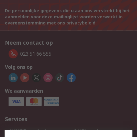
De persoonlijke gegevens die u aan ons verstrekt bij het
aanmelden voor deze mailinglijst worden verwerkt in
overeenstemming met ons
privacybeleid
.
Neem contact op
023 51 66 555
Volg ons op
We aanvaarden
Services
750.000 producten
2.500 merken