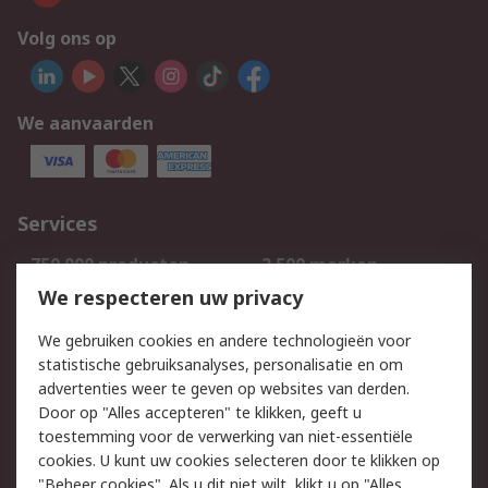
Volg ons op
We aanvaarden
Services
750.000 producten
2.500 merken
Bestellen
Inkoopoplossingen
We respecteren uw privacy
Retouren
Technisch advies
We gebruiken cookies en andere technologieën voor
Track & Trace
statistische gebruiksanalyses, personalisatie en om
advertenties weer te geven op websites van derden.
Wettelijk
Door op "Alles accepteren" te klikken, geeft u
toestemming voor de verwerking van niet-essentiële
Cookiebeleid
Email veiligheid
cookies. U kunt uw cookies selecteren door te klikken op
Privacybeleid
Websitevoorwaarden
"Beheer cookies". Als u dit niet wilt, klikt u op "Alles