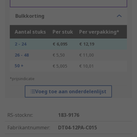
Bulkkorting
Aantal stuks
Per stuk
Per verpakking*
2 - 24
€ 6,095
€ 12,19
26 - 48
€ 5,50
€ 11,00
50 +
€ 5,005
€ 10,01
*prijsindicatie
Voeg toe aan onderdelenlijst
RS-stocknr.
:
183-9176
Fabrikantnummer
:
DT04-12PA-C015