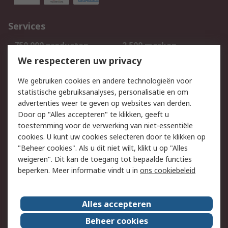
Services
750.000 producten
2.500 merken
Bestellen
Inkoopoplossingen
We respecteren uw privacy
Retouren
Technisch advies
We gebruiken cookies en andere technologieën voor
Track & Trace
statistische gebruiksanalyses, personalisatie en om
advertenties weer te geven op websites van derden.
Wettelijk
Door op "Alles accepteren" te klikken, geeft u
toestemming voor de verwerking van niet-essentiële
Cookiebeleid
Email veiligheid
cookies. U kunt uw cookies selecteren door te klikken op
Privacybeleid
Websitevoorwaarden
"Beheer cookies". Als u dit niet wilt, klikt u op "Alles
weigeren". Dit kan de toegang tot bepaalde functies
Algemene
beperken. Meer informatie vindt u in
ons cookiebeleid
verkoopvoorwaarden
Over RS
Alles accepteren
RS Group
Over ons
Beheer cookies