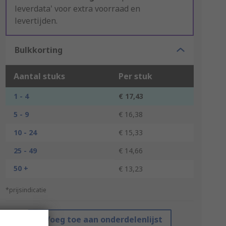
leverdata' voor extra voorraad en
levertijden.
Bulkkorting
Aantal stuks
Per stuk
1 - 4
€ 17,43
5 - 9
€ 16,38
10 - 24
€ 15,33
25 - 49
€ 14,66
50 +
€ 13,23
*prijsindicatie
Voeg toe aan onderdelenlijst