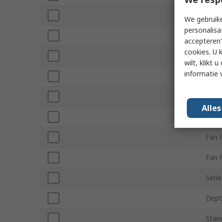
Air F
We gebruike
personalisa
Nois
accepteren"
cookies. U 
Fan 
wilt, klikt
informatie 
Term
Dire
Alle
Bear
Fan 
Fan 
Serie
Dept
Stan