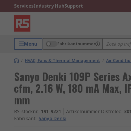
Services
Industry Hub
Support
Menu
Fabrikantnummer
/
HVAC, Fans & Thermal Management
/
Air Conditi
Sanyo Denki 109P Series Axi
cfm, 2.16 W, 180 mA Max,
mm
RS-stocknr.
:
191-9221
Artikelnummer Distrelec
:
30
Fabrikant
:
Sanyo Denki