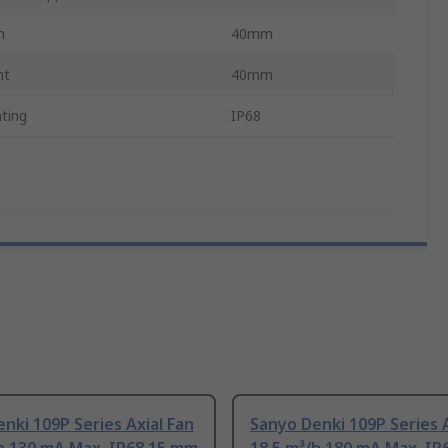
h
40mm
ht
40mm
ating
IP68
nki 109P Series Axial Fan
Sanyo Denki 109P Series A