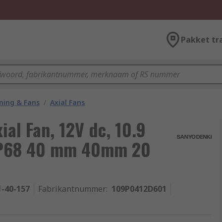
Pakket tr
oning & Fans
/
Axial Fans
al Fan, 12V dc, 10.9
 IP68 40 mm 40mm 20
1-40-157
Fabrikantnummer
:
109P0412D601