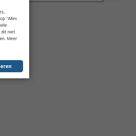
es,
op "Alles
iële
dit niet
ken. Meer
geren