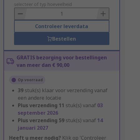
to
selecteer of typ hoeveelheid
Basket
Controleer leverdata
Bestellen
GRATIS bezorging voor bestellingen
van meer dan € 90,00
Op voorraad
39
stuk(s) klaar voor verzending vanaf
een andere locatie
Plus verzending
11
stuk(s) vanaf
03
september 2026
Plus verzending
59
stuk(s) vanaf
14
januari 2027
Heeft u meer nodig?
Klik op 'Controleer