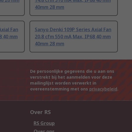
68 20 mm
14.8 cfm 310 mA Max, IP68 40 mm
40mm 28 mm
xial Fan
Sanyo Denki 109P Series Axial Fan
68 40 mm
20.8 cfm 550 mA Max, IP68 40 mm
40mm 28 mm
De persoonlijke gegevens die u aan ons
verstrekt bij het aanmelden voor deze
mailinglijst worden verwerkt in
overeenstemming met ons
privacybeleid
.
Over RS
RS Group
Over ons