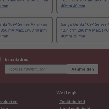
h 130 mA Max, IP68 15 mm
18.5 m³/h 180 mA Max, IP
0 mm
40mm 40 mm
nki 109P Series Axial Fan
Sanyo Denki 109P Series A
m 350 mA Max, IP68 40 mm
12.4 cfm 280 mA Max, IP
8 mm
40mm 20 mm
n
E-mailadres
Aanmelden
Wettelijk
producten
Cookiebeleid
rken
Email veiligheid