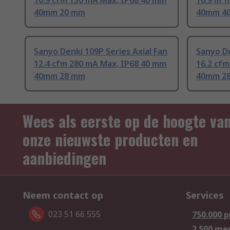
10.9 cfm 130 mA Max, IP68 40 mm
10.9 m³/
40mm 20 mm
40mm 4
Sanyo Denki 109P Series Axial Fan
Sanyo De
12.4 cfm 280 mA Max, IP68 40 mm
16.2 cf
40mm 28 mm
40mm 2
Wees als eerste op de hoogte va
onze nieuwste producten en
aanbiedingen
Neem contact op
Services
023 51 66 555
750.000 
2.500 me