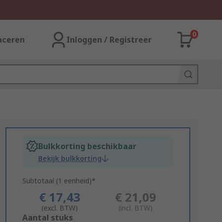
0
aceren
Inloggen / Registreer
Bulkkorting beschikbaar
Bekijk bulkkorting
Subtotaal (1 eenheid)*
€ 17,43
€ 21,09
(excl. BTW)
(incl. BTW)
Add
Aantal stuks