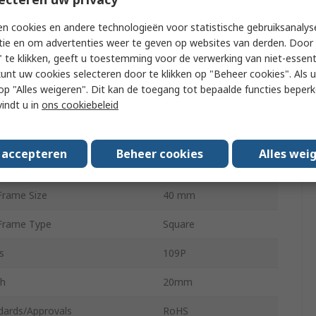
low
10.9cfm
n cookies en andere technologieën voor statistische gebruiksanalys
tie en om advertenties weer te geven op websites van derden. Door 
e Level
42dBA
 te klikken, geeft u toestemming voor de verwerking van niet-essent
kunt uw cookies selecteren door te klikken op "Beheer cookies". Als u 
Speed
6300rpm
 u op "Alles weigeren". Dit kan de toegang tot bepaalde functies beper
vindt u in
ons cookiebeleid
inal Type
Screw
ction of Curve
Forward
s accepteren
Beheer cookies
Alles wei
ing Type
Ball
Frame Size
40 mm
Frame Type
Square
s
109P
h
20mm
dards/Approvals
RoHS