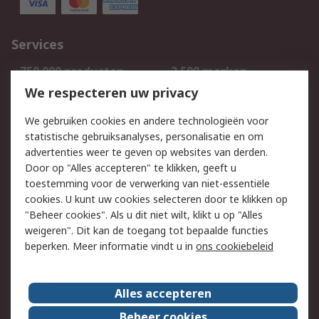
Services
750.000 producten
2.500 merken
Bestellen
Inkoopoplossingen
We respecteren uw privacy
Retouren
Technisch advies
We gebruiken cookies en andere technologieën voor
Track & Trace
statistische gebruiksanalyses, personalisatie en om
advertenties weer te geven op websites van derden.
Wettelijk
Door op "Alles accepteren" te klikken, geeft u
toestemming voor de verwerking van niet-essentiële
Cookiebeleid
Email veiligheid
cookies. U kunt uw cookies selecteren door te klikken op
Privacybeleid
Websitevoorwaarden
"Beheer cookies". Als u dit niet wilt, klikt u op "Alles
weigeren". Dit kan de toegang tot bepaalde functies
Algemene
beperken. Meer informatie vindt u in
ons cookiebeleid
verkoopvoorwaarden
Over RS
Alles accepteren
RS Group
Over ons
Beheer cookies