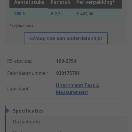
Aantal stuks
Per stuk
Per verpakking*
200 +
€ 2,31
€ 462,00
*prijsindicatie
Voeg toe aan onderdelenlijst
RS-stocknr.
:
190-2754
Fabrikantnummer
:
930175701
Hirschmann Test &
Fabrikant
:
Measurement
Specificaties
Datasheets