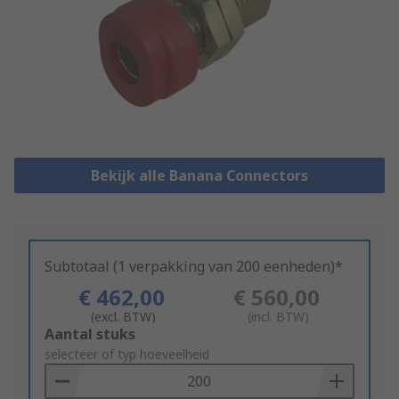
Bekijk alle Banana Connectors
Subtotaal (1 verpakking van 200 eenheden)*
€ 462,00
€ 560,00
(excl. BTW)
(incl. BTW)
Add
Aantal stuks
to
selecteer of typ hoeveelheid
Basket