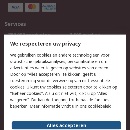
Services
750.000 producten
2.500 merken
Bestellen
Inkoopoplossingen
We respecteren uw privacy
Retouren
Technisch advies
We gebruiken cookies en andere technologieën voor
Track & Trace
statistische gebruiksanalyses, personalisatie en om
advertenties weer te geven op websites van derden.
Wettelijk
Door op "Alles accepteren" te klikken, geeft u
toestemming voor de verwerking van niet-essentiële
Cookiebeleid
Email veiligheid
cookies. U kunt uw cookies selecteren door te klikken op
Privacybeleid
Websitevoorwaarden
"Beheer cookies". Als u dit niet wilt, klikt u op "Alles
weigeren". Dit kan de toegang tot bepaalde functies
Algemene
beperken. Meer informatie vindt u in
ons cookiebeleid
verkoopvoorwaarden
Over RS
Alles accepteren