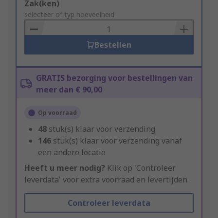
Add
Zak(ken)
to
selecteer of typ hoeveelheid
Basket
Bestellen
GRATIS bezorging voor bestellingen van
meer dan € 90,00
Op voorraad
48
stuk(s) klaar voor verzending
146
stuk(s) klaar voor verzending vanaf
een andere locatie
Heeft u meer nodig?
Klik op 'Controleer
leverdata' voor extra voorraad en levertijden.
Controleer leverdata