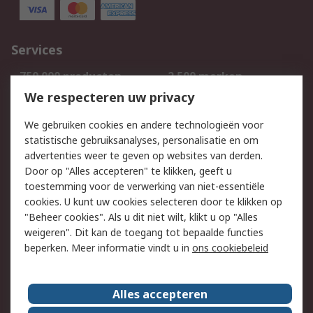
Services
750.000 producten
2.500 merken
Bestellen
Inkoopoplossingen
We respecteren uw privacy
Retouren
Technisch advies
We gebruiken cookies en andere technologieën voor
Track & Trace
statistische gebruiksanalyses, personalisatie en om
advertenties weer te geven op websites van derden.
Wettelijk
Door op "Alles accepteren" te klikken, geeft u
toestemming voor de verwerking van niet-essentiële
Cookiebeleid
Email veiligheid
cookies. U kunt uw cookies selecteren door te klikken op
Privacybeleid
Websitevoorwaarden
"Beheer cookies". Als u dit niet wilt, klikt u op "Alles
weigeren". Dit kan de toegang tot bepaalde functies
Algemene
beperken. Meer informatie vindt u in
ons cookiebeleid
verkoopvoorwaarden
Over RS
Alles accepteren