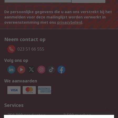
De persoonlijke gegevens die u aan ons verstrekt bij het
aanmelden voor deze mailinglijst worden verwerkt in
overeenstemming met ons
privacybeleid
.
Neem contact op
023 51 66 555
Volg ons op
We aanvaarden
Services
750.000 producten
2.500 merken