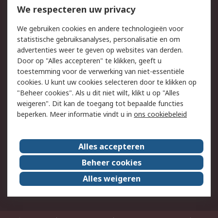
Bestellen
Inkoopoplossingen
We respecteren uw privacy
Retouren
Technisch advies
We gebruiken cookies en andere technologieën voor
Track & Trace
statistische gebruiksanalyses, personalisatie en om
advertenties weer te geven op websites van derden.
Wettelijk
Door op "Alles accepteren" te klikken, geeft u
toestemming voor de verwerking van niet-essentiële
Cookiebeleid
Email veiligheid
cookies. U kunt uw cookies selecteren door te klikken op
Privacybeleid
Websitevoorwaarden
"Beheer cookies". Als u dit niet wilt, klikt u op "Alles
weigeren". Dit kan de toegang tot bepaalde functies
Algemene
beperken. Meer informatie vindt u in
ons cookiebeleid
verkoopvoorwaarden
Over RS
Alles accepteren
RS Group
Over ons
Beheer cookies
RS wereldwijd
Werken bij RS
Alles weigeren
ESG