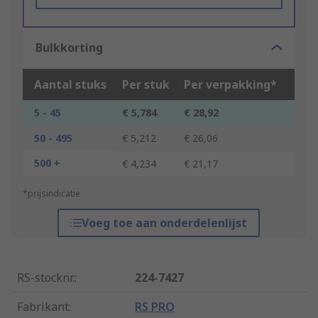
Bulkkorting
Aantal stuks
Per stuk
Per verpakking*
5 - 45
€ 5,784
€ 28,92
50 - 495
€ 5,212
€ 26,06
500 +
€ 4,234
€ 21,17
*prijsindicatie
Voeg toe aan onderdelenlijst
RS-stocknr.
:
224-7427
Fabrikant
:
RS PRO