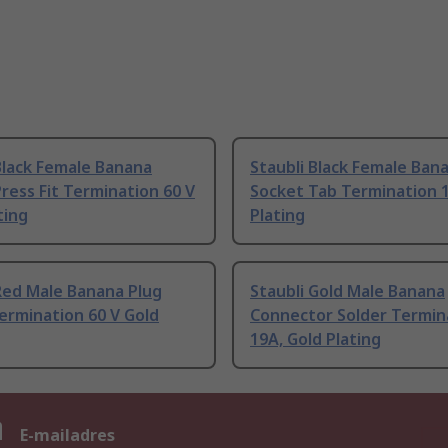
Black Female Banana
Staubli Black Female Ban
ress Fit Termination 60 V
Socket Tab Termination 1
ting
Plating
Red Male Banana Plug
Staubli Gold Male Banana
ermination 60 V Gold
Connector Solder Termin
19A, Gold Plating
n
E-mailadres