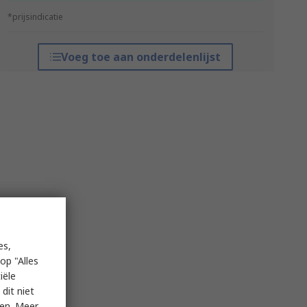
*prijsindicatie
Voeg toe aan onderdelenlijst
es,
op "Alles
iële
dit niet
ken. Meer