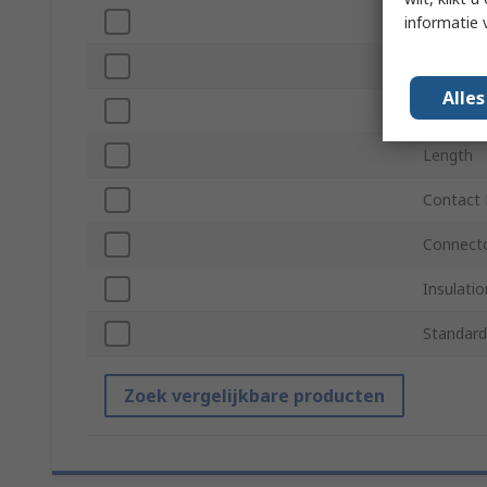
Connecto
informatie 
Contact 
Alle
Spring C
Length
Contact 
Connect
Insulatio
Standard
Zoek vergelijkbare producten