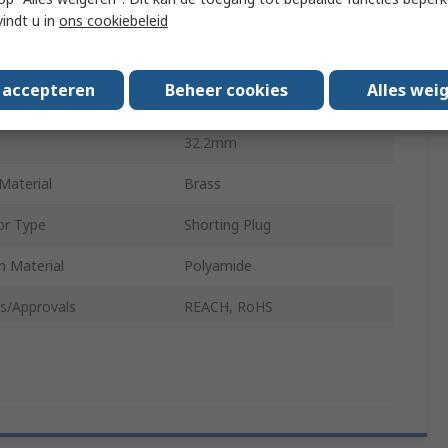
r Size
2 mm
vindt u in
ons cookiebeleid
Plating
Gold
s accepteren
Beheer cookies
Alles wei
ontact
No
32.2mm
Material
Brass
or Type
Shorting Plug
n Material
Polyamide
s/Approvals
REACH, RoHS