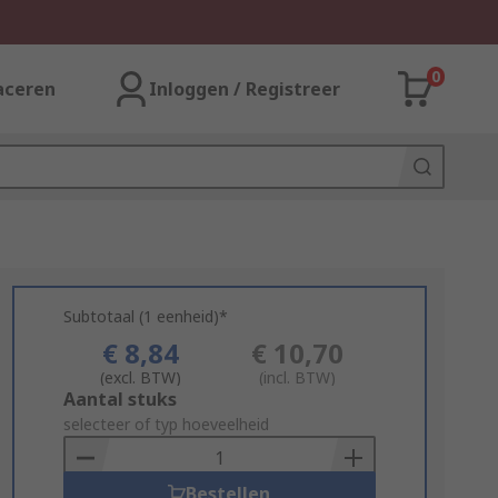
0
aceren
Inloggen / Registreer
Subtotaal (1 eenheid)*
€ 8,84
€ 10,70
(excl. BTW)
(incl. BTW)
Add
Aantal stuks
to
selecteer of typ hoeveelheid
Basket
Bestellen