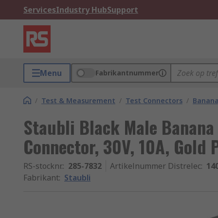
Services
Industry Hub
Support
Menu
Fabrikantnummer
/
Test & Measurement
/
Test Connectors
/
Banana
Staubli Black Male Banana
Connector, 30V, 10A, Gold 
RS-stocknr.
:
285-7832
Artikelnummer Distrelec
:
14
Fabrikant
:
Staubli