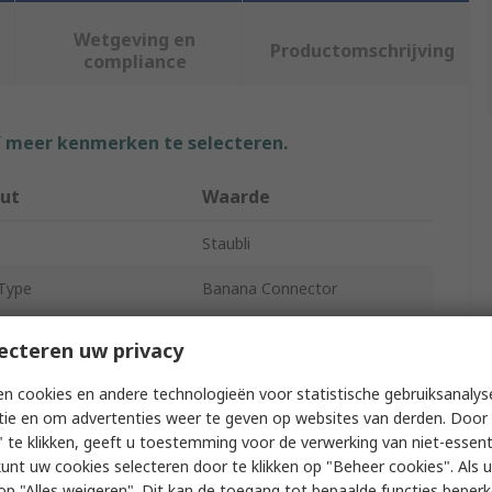
Wetgeving en
Productomschrijving
compliance
f meer kenmerken te selecteren.
uut
Waarde
Staubli
Type
Banana Connector
Black
ecteren uw privacy
Male
n cookies en andere technologieën voor statistische gebruiksanalys
tie en om advertenties weer te geven op websites van derden. Door 
10A
 te klikken, geeft u toestemming voor de verwerking van niet-essent
kunt uw cookies selecteren door te klikken op "Beheer cookies". Als u 
30V
 u op "Alles weigeren". Dit kan de toegang tot bepaalde functies beper