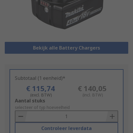
Bekijk alle Battery Chargers
Subtotaal (1 eenheid)*
€ 115,74
€ 140,05
(excl. BTW)
(incl. BTW)
Add
Aantal stuks
to
selecteer of typ hoeveelheid
Basket
Controleer leverdata