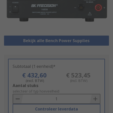
Bekijk alle Bench Power Supplies
Subtotaal (1 eenheid)*
€ 432,60
€ 523,45
(excl. BTW)
(incl. BTW)
Add
Aantal stuks
to
selecteer of typ hoeveelheid
Basket
Controleer leverdata