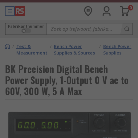
0
Fabrikantnummer
/
Test &
/
Bench Power
/
Bench Power
Measurement
Supplies & Sources
Supplies
BK Precision Digital Bench
Power Supply, 1-Output 0 V ac to
60V, 300 W, 5 A Max