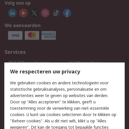
Volg ons op
We aanvaarden
Services
750.000 producten
2.500 merken
Bestellen
Inkoopoplossingen
We respecteren uw privacy
Retouren
Technisch advies
We gebruiken cookies en andere technologieën voor
Track & Trace
statistische gebruiksanalyses, personalisatie en om
advertenties weer te geven op websites van derden.
Wettelijk
Door op "Alles accepteren" te klikken, geeft u
toestemming voor de verwerking van niet-essentiële
Cookiebeleid
Email veiligheid
cookies. U kunt uw cookies selecteren door te klikken op
Privacybeleid
Websitevoorwaarden
"Beheer cookies". Als u dit niet wilt, klikt u op "Alles
weigeren". Dit kan de toegang tot bepaalde functies
Algemene