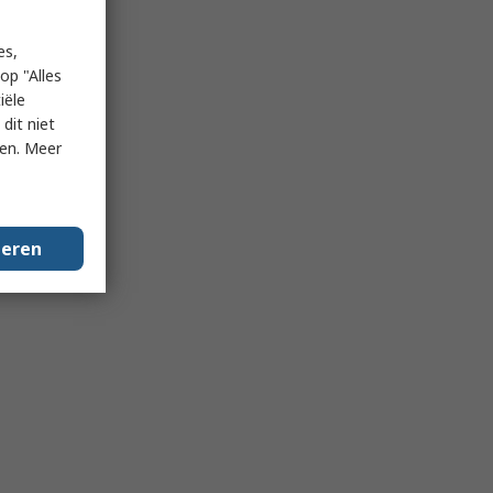
es,
op "Alles
iële
dit niet
ken. Meer
geren