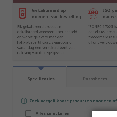
Gekalibreerd op
ISO-ge
moment van bestelling
nauwk
Elk gekalibreerd product is
ISO/IEC 17025-ka
gekalibreerd wanneer u het besteld
dat elk RS-produ
en wordt geleverd met een
traceerbare resu
kalibratiecertificaat, waardoor u
u kunt vertrouw
vanaf dag één verzekerd bent van
naleving van de regelgeving
Specificaties
Datasheets
Zoek vergelijkbare producten door een o
Alles selecteren
Attribuut