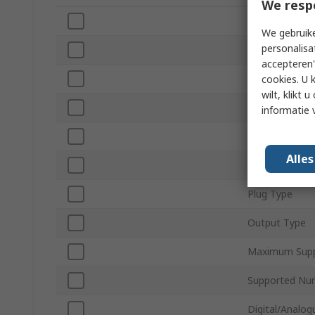
We resp
Merk
We gebruike
personalisa
Product Type
accepteren"
Maximum Outp
cookies. U 
wilt, klikt
Number of Ou
informatie 
Maximum Outp
Alle
Minimum Suppl
Plug Type
Output Type
Maximum Supp
Supported Num
Digital/Analog