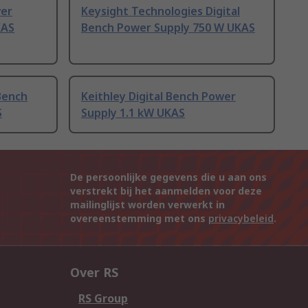
wer
Keysight Technologies Digital
KAS
Bench Power Supply 750 W UKAS
Bench
Keithley Digital Bench Power
S
Supply 1.1 kW UKAS
De persoonlijke gegevens die u aan ons
verstrekt bij het aanmelden voor deze
mailinglijst worden verwerkt in
overeenstemming met ons
privacybeleid
.
Over RS
RS Group