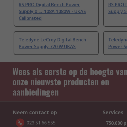
RS PRO Digital Bench Power
RS PRO 
Supply 0 → 108A 1080W - UKAS
Supply 5
Calibrated
Teledyne LeCroy Digital Bench
Teledyne
Power Supply 720 W UKAS
Power S
Wees als eerste op de hoogte va
onze nieuwste producten en
aanbiedingen
Neem contact op
Services
023 51 66 555
750.000 