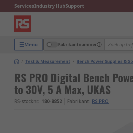
Services
Industry Hub
Support
Menu
Fabrikantnummer
/
Test & Measurement
/
Bench Power Supplies & So
RS PRO Digital Bench Powe
to 30V, 5 A Max, UKAS
RS-stocknr.
:
180-8852
Fabrikant
:
RS PRO