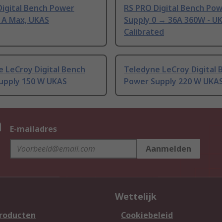
Digital Bench Power
RS PRO Digital Bench Po
 A Max, UKAS
Supply 0 → 36A 360W - U
Calibrated
 LeCroy Digital Bench
Teledyne LeCroy Digital 
upply 150 W UKAS
Power Supply 220 W UKA
n
E-mailadres
Aanmelden
Wettelijk
producten
Cookiebeleid