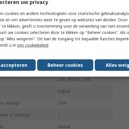
ecteren uw privacy
RS PRO
n cookies en andere technologieën voor statistische gebruiksanalys
tie en om advertenties weer te geven op websites van derden. Door 
Bench Power Supply
 te klikken, geeft u toestemming voor de verwerking van niet-essent
ut Current
5A
kunt uw cookies selecteren door te klikken op "Beheer cookies". Als u 
 u op "Alles weigeren". Dit kan de toegang tot bepaalde functies beper
tputs
3
vindt u in
ons cookiebeleid
ut Voltage
30V
s accepteren
Beheer cookies
Alles wei
y Voltage
230V
LAN, RS232, USB
Digital
ly Voltage
230V
ber of Displays
1
ue
Digital