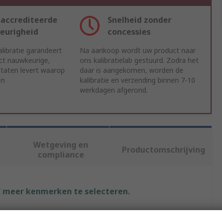
accrediteerde
Snelheid zonder
eurigheid
concessies
libratie garandeert
Na aankoop wordt uw product naar
ct nauwkeurige,
ons kalibratielab gestuurd. Zodra het
ltaten levert waarop
daar is aangekomen, worden de
en
kalibratie en verzending binnen 7-10
werkdagen afgerond.
Wetgeving en
Productomschrijving
compliance
f meer kenmerken te selecteren.
Waarde