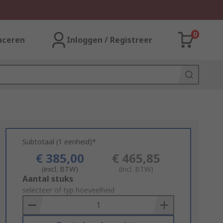
0
aceren
Inloggen / Registreer
Subtotaal (1 eenheid)*
€ 385,00
€ 465,85
(excl. BTW)
(incl. BTW)
Add
Aantal stuks
to
selecteer of typ hoeveelheid
Basket