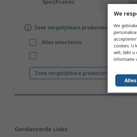
Specificaties
Da
We resp
We gebruike
Zoek vergelijkbare producten door een o
personalisa
accepteren"
Alles selecteren
cookies. U 
wilt, klikt
informatie 
Zoek vergelijkbare producten
Alle
Gerelateerde Links