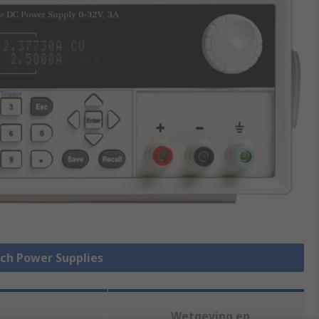
nch Power Supplies
Wetgeving en