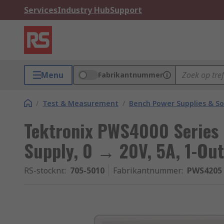
Services
Industry Hub
Support
Menu
Fabrikantnummer
/
Test & Measurement
/
Bench Power Supplies & So
Tektronix PWS4000 Series 
Supply, 0 → 20V, 5A, 1-Ou
RS-stocknr.
:
705-5010
Fabrikantnummer
:
PWS4205