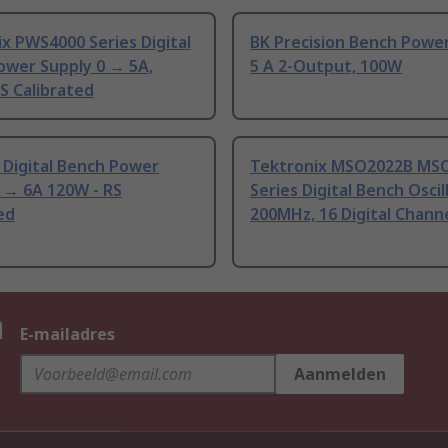
x PWS4000 Series Digital
BK Precision Bench Powe
ower Supply 0 → 5A,
5 A 2-Output, 100W
S Calibrated
 Digital Bench Power
Tektronix MSO2022B MS
 → 6A 120W - RS
Series Digital Bench Osci
ed
200MHz, 16 Digital Channe
n
E-mailadres
Aanmelden