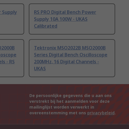
r Supply
RS PRO Digital Bench Power
Supply 10A 100W - UKAS
Calibrated
O2000B
Tektronix MSO2022B MSO2000B
lloscope
Series Digital Bench Oscilloscope
ls - RS
200MHz, 16 Digital Channels -
UKAS
De persoonlijke gegevens die u aan ons
verstrekt bij het aanmelden voor deze
mailinglijst worden verwerkt in
overeenstemming met ons
privacybeleid
.