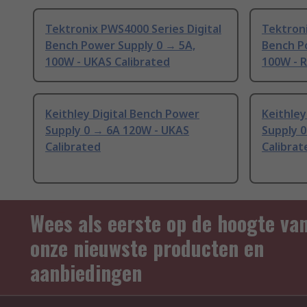
Tektronix PWS4000 Series Digital
Tektroni
Bench Power Supply 0 → 5A,
Bench P
100W - UKAS Calibrated
100W - R
Keithley Digital Bench Power
Keithley
Supply 0 → 6A 120W - UKAS
Supply 0
Calibrated
Calibrat
Wees als eerste op de hoogte va
onze nieuwste producten en
aanbiedingen