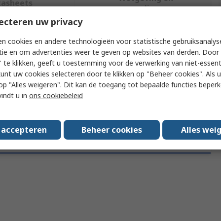
tasheets
compliance
ecteren uw privacy
n cookies en andere technologieën voor statistische gebruiksanalys
f meer kenmerken te selecteren.
tie en om advertenties weer te geven op websites van derden. Door 
 te klikken, geeft u toestemming voor de verwerking van niet-essent
Attribuut
Waarde
kunt uw cookies selecteren door te klikken op "Beheer cookies". Als u 
 u op "Alles weigeren". Dit kan de toegang tot bepaalde functies beper
Merk
Tektronix
vindt u in
ons cookiebeleid
s accepteren
Beheer cookies
Alles wei