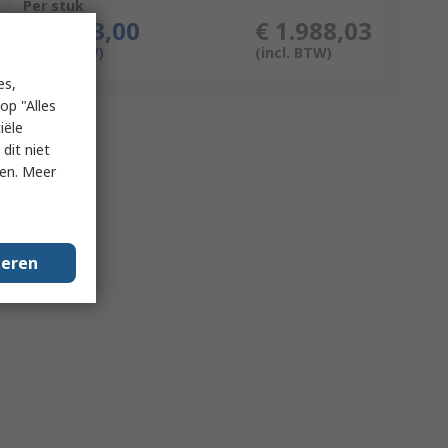
Per stuk
€ 1.643,00
€ 1.988,03
(excl. BTW)
(incl. BTW)
es,
op "Alles
iële
dit niet
ken. Meer
geren