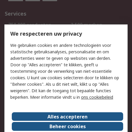
Services
750.000 producten
2.500 merken
Bestellen
Inkoopoplossingen
We respecteren uw privacy
Retouren
Technisch advies
We gebruiken cookies en andere technologieën voor
Track & Trace
statistische gebruiksanalyses, personalisatie en om
advertenties weer te geven op websites van derden.
Wettelijk
Door op "Alles accepteren" te klikken, geeft u
toestemming voor de verwerking van niet-essentiële
Cookiebeleid
Email veiligheid
cookies. U kunt uw cookies selecteren door te klikken op
Privacybeleid
Websitevoorwaarden
"Beheer cookies". Als u dit niet wilt, klikt u op "Alles
weigeren". Dit kan de toegang tot bepaalde functies
Algemene
beperken. Meer informatie vindt u in
ons cookiebeleid
verkoopvoorwaarden
Over RS
Alles accepteren
RS Group
Over ons
Beheer cookies