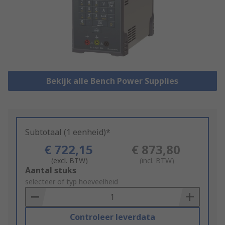
Bekijk alle Bench Power Supplies
Subtotaal (1 eenheid)*
€ 722,15
€ 873,80
(excl. BTW)
(incl. BTW)
Add
Aantal stuks
to
selecteer of typ hoeveelheid
Basket
Controleer leverdata