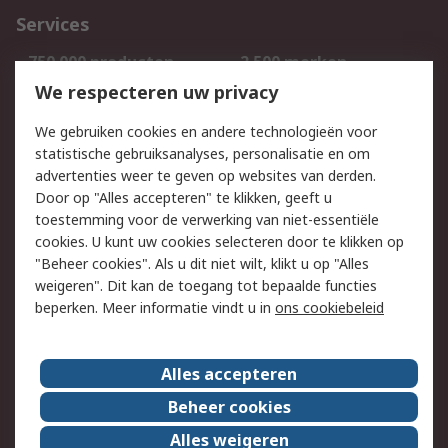
Services
750.000 producten
2.500 merken
Bestellen
Inkoopoplossingen
We respecteren uw privacy
Retouren
Technisch advies
We gebruiken cookies en andere technologieën voor
Track & Trace
statistische gebruiksanalyses, personalisatie en om
advertenties weer te geven op websites van derden.
Wettelijk
Door op "Alles accepteren" te klikken, geeft u
toestemming voor de verwerking van niet-essentiële
Cookiebeleid
Email veiligheid
cookies. U kunt uw cookies selecteren door te klikken op
Privacybeleid
Websitevoorwaarden
"Beheer cookies". Als u dit niet wilt, klikt u op "Alles
weigeren". Dit kan de toegang tot bepaalde functies
Algemene
beperken. Meer informatie vindt u in
ons cookiebeleid
verkoopvoorwaarden
Over RS
Alles accepteren
RS Group
Over ons
Beheer cookies
RS wereldwijd
Werken bij RS
Alles weigeren