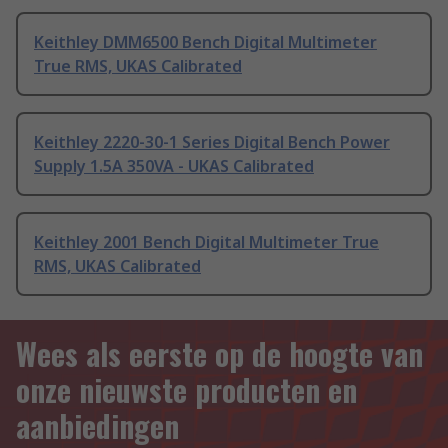
Keithley DMM6500 Bench Digital Multimeter
True RMS, UKAS Calibrated
Keithley 2220-30-1 Series Digital Bench Power
Supply 1.5A 350VA - UKAS Calibrated
Keithley 2001 Bench Digital Multimeter True
RMS, UKAS Calibrated
Wees als eerste op de hoogte van
onze nieuwste producten en
aanbiedingen