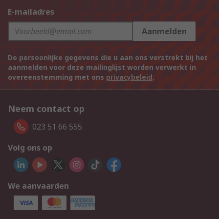
E-mailadres
Aanmelden
De persoonlijke gegevens die u aan ons verstrekt bij het
aanmelden voor deze mailinglijst worden verwerkt in
overeenstemming met ons
privacybeleid
.
Neem contact op
023 51 66 555
Volg ons op
We aanvaarden