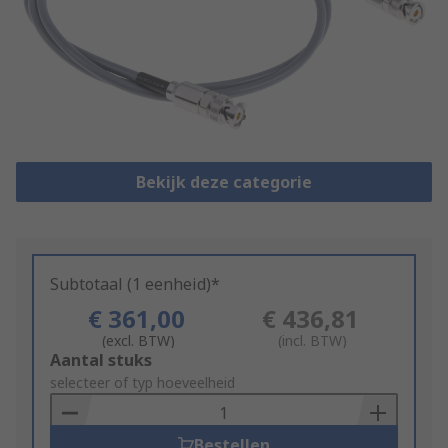
Bekijk deze categorie
Subtotaal (1 eenheid)*
€ 361,00
€ 436,81
(excl. BTW)
(incl. BTW)
Add
Aantal stuks
to
selecteer of typ hoeveelheid
Basket
Bestellen