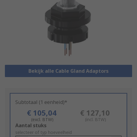
Bekijk alle Cable Gland Adaptors
Subtotaal (1 eenheid)*
€ 105,04
€ 127,10
(excl. BTW)
(incl. BTW)
Add
Aantal stuks
to
selecteer of typ hoeveelheid