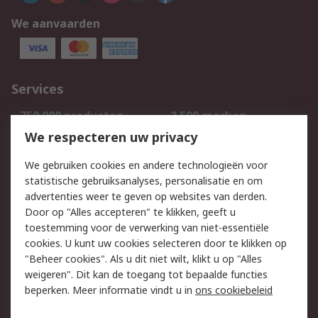
We aanvaarden
Services
750.000 producten
2.500 merken
Bestellen
Inkoopoplossingen
We respecteren uw privacy
Retouren
Technisch advies
We gebruiken cookies en andere technologieën voor
Track & Trace
statistische gebruiksanalyses, personalisatie en om
advertenties weer te geven op websites van derden.
Wettelijk
Door op "Alles accepteren" te klikken, geeft u
toestemming voor de verwerking van niet-essentiële
Cookiebeleid
Email veiligheid
cookies. U kunt uw cookies selecteren door te klikken op
Privacybeleid
Websitevoorwaarden
"Beheer cookies". Als u dit niet wilt, klikt u op "Alles
weigeren". Dit kan de toegang tot bepaalde functies
Algemene
beperken. Meer informatie vindt u in
ons cookiebeleid
verkoopvoorwaarden