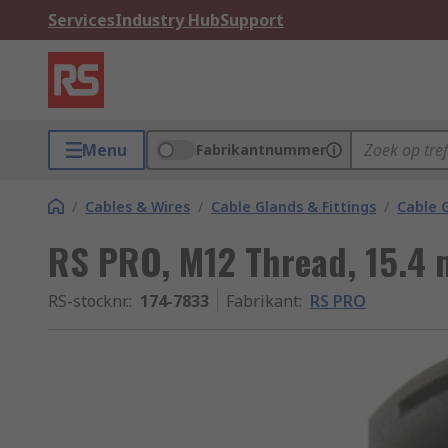
Services
Industry Hub
Support
Menu
Fabrikantnummer
/
Cables & Wires
/
Cable Glands & Fittings
/
Cable 
RS PRO, M12 Thread, 15.4
RS-stocknr.
:
174-7833
Fabrikant
:
RS PRO