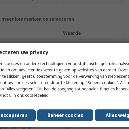
f meer kenmerken te selecteren.
Waarde
RS PRO
ecteren uw privacy
M12
n cookies en andere technologieën voor statistische gebruiksanalys
pe
Cable Gland Plug
tie en om advertenties weer te geven op websites van derden. Door 
 te klikken, geeft u toestemming voor de verwerking van niet-essent
Yes
kunt uw cookies selecteren door te klikken op "Beheer cookies". Als u 
 u op "Alles weigeren". Dit kan de toegang tot bepaalde functies beper
Blanking
vindt u in
ons cookiebeleid
15.4mm
s accepteren
Beheer cookies
Alles wei
Black
rea Certification
No