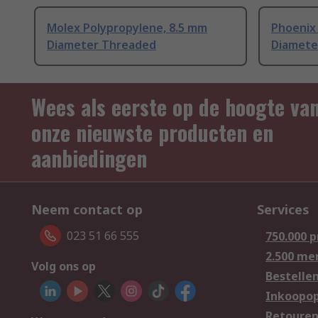
Molex Polypropylene, 8.5 mm
Phoenix 
Diameter Threaded
Diamete
Wees als eerste op de hoogte va
onze nieuwste producten en
aanbiedingen
Neem contact op
Services
023 51 66 555
750.000 
2.500 me
Volg ons op
Bestelle
Inkoopop
Retoure