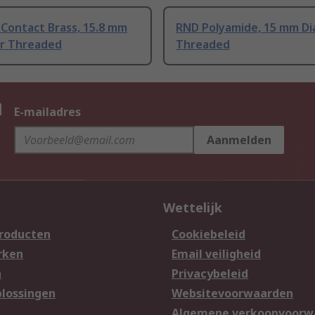
Contact Brass, 15.8 mm
RND Polyamide, 15 mm D
r Threaded
Threaded
n
E-mailadres
Aanmelden
Wettelijk
producten
Cookiebeleid
rken
Email veiligheid
n
Privacybeleid
lossingen
Websitevoorwaarden
n
Algemene verkoopvoorw