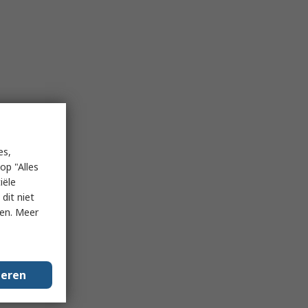
es,
op "Alles
iële
dit niet
ken. Meer
geren