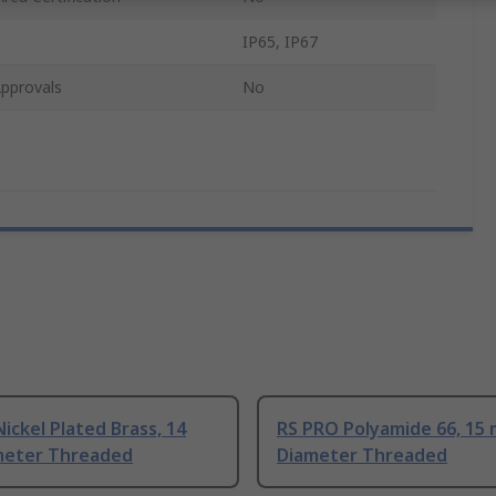
IP65, IP67
pprovals
No
ickel Plated Brass, 14
RS PRO Polyamide 66, 15
eter Threaded
Diameter Threaded