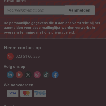
E-mailadres
Aanmelden
De persoonlijke gegevens die u aan ons verstrekt bij het
aanmelden voor deze mailinglijst worden verwerkt in
overeenstemming met ons
privacybeleid
.
Neem contact op
023 51 66 555
Volg ons op
We aanvaarden