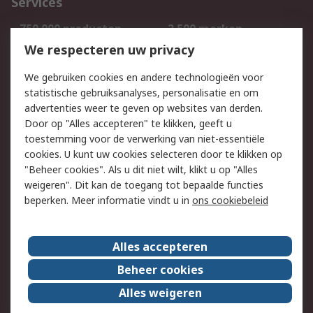
Services
750.000 producten
2.500 merken
Bestellen
Inkoopoplossingen
We respecteren uw privacy
Retouren
Technisch advies
We gebruiken cookies en andere technologieën voor
Track & Trace
statistische gebruiksanalyses, personalisatie en om
advertenties weer te geven op websites van derden.
Wettelijk
Door op "Alles accepteren" te klikken, geeft u
toestemming voor de verwerking van niet-essentiële
Cookiebeleid
Email veiligheid
cookies. U kunt uw cookies selecteren door te klikken op
Privacybeleid
Websitevoorwaarden
"Beheer cookies". Als u dit niet wilt, klikt u op "Alles
weigeren". Dit kan de toegang tot bepaalde functies
Algemene
beperken. Meer informatie vindt u in
ons cookiebeleid
verkoopvoorwaarden
Over RS
Alles accepteren
RS Group
Over ons
Beheer cookies
RS wereldwijd
Werken bij RS
Alles weigeren
ESG