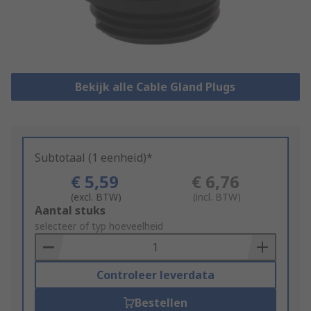
Bekijk alle Cable Gland Plugs
Subtotaal (1 eenheid)*
€ 5,59
€ 6,76
(excl. BTW)
(incl. BTW)
Add
Aantal stuks
to
selecteer of typ hoeveelheid
Basket
Controleer leverdata
Bestellen